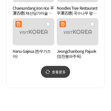
Chaesundang iron rice 平
Noodles Tree Restaurant
Triv
澤古德( 채선당가마솥 평
平澤古德( 국수나무 평택
택고덕 )
고덕 )
Hanu Gajeua (한우가즈
Jeongchanbong Pajuok
京畿道
아)
(정찬봉파주옥)
기도립
查看更多