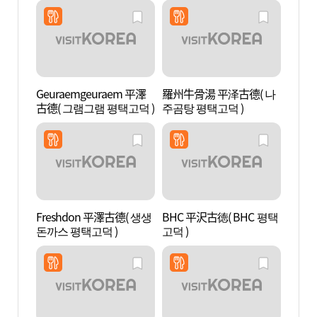
Geuraemgeuraem 平澤
羅州牛骨湯 平泽古德( 나
松炭觀
古德( 그램그램 평택고덕 )
주곰탕 평택고덕 )
특구)
Freshdon 平澤古德( 생생
BHC 平沢古徳( BHC 평택
風鳥村
돈까스 평택고덕 )
고덕 )
마을 