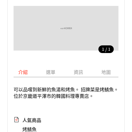
/
1
1
介紹
選單
資訊
地圖
可以品嚐到新鮮的魚湯和烤魚。 招牌菜是烤鯖魚。
位於京畿道平澤市的韓國料理專賣店。
人氣商品
烤鯖魚