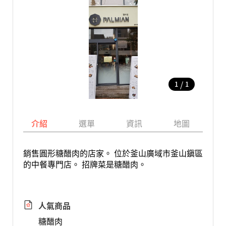
/
1
1
介紹
選單
資訊
地圖
銷售圓形糖醋肉的店家。 位於釜山廣域市釜山鎭區
的中餐專門店。 招牌菜是糖醋肉。
人氣商品
糖醋肉