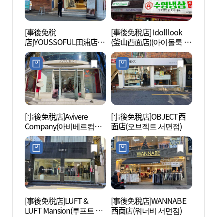
[事後免稅
[事後免稅店] Idolllook
西面1
店]YOUSSOFUL田浦店
(釜山西面店)(아이돌룩 부
(유쏘풀 전포점)
산서면점)
[事後免稅店]Avivere
[事後免稅店]OBJECT西
田浦三
Company(아비베르컴퍼
面店(오브젝트 서면점)
리)
니)
[事後免稅店]LUFT &
[事後免稅店]WANNABE
虎川村
LUFT Mansion(루프트 &
西面店(워너비 서면점)