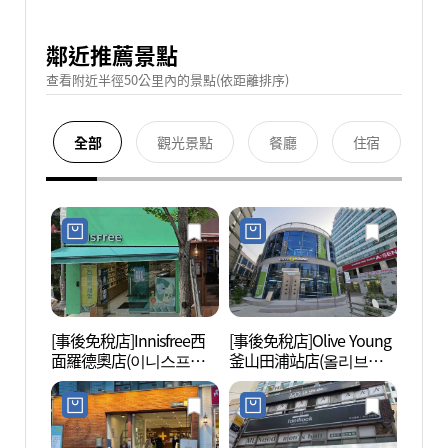
鄰近推薦景點
查看附近半徑50公里內的景點(依距離排序)
全部
觀光景點
餐廳
住宿
[事後免稅店]Innisfree西
[事後免稅店]Olive Young
田浦咖
面羅德奧店(이니스프리
釜山田浦站店(올리브영
리)
서면로데오점)
부산전포역점)