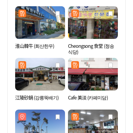
淮山韓牛 (회산한우)
Cheongsong 食堂 (청송
江陵
식당)
ZEN
센터 E
江陵砂鍋 (강릉뚝배기)
Cafe 美淡 (카페미담)
江陵臨
영관 