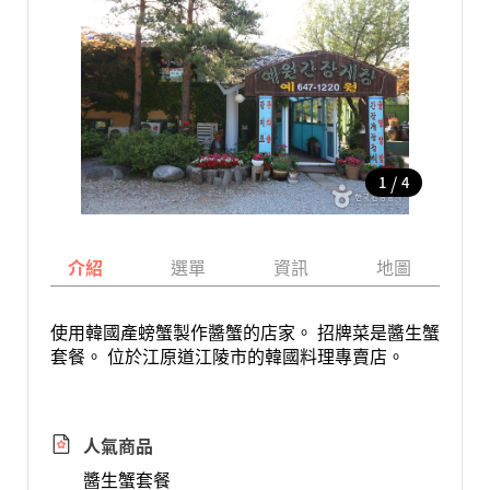
/
1
4
介紹
選單
資訊
地圖
使用韓國產螃蟹製作醬蟹的店家。 招牌菜是醬生蟹
套餐。 位於江原道江陵市的韓國料理專賣店。
人氣商品
醬生蟹套餐