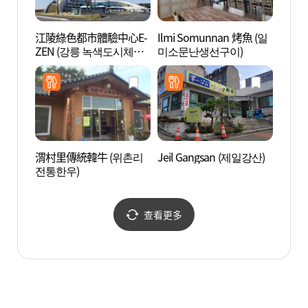
江陵綠色都市體驗中心E-
Ilmi Somunnan 烤魚 (일
江陵市
ZEN (강릉 녹색도시체험
미소문난생선구이)
립미술
센터 E-ZEN)
渭村里傳統韓牛 (위촌리
Jeil Gangsan (제일강산)
江陵鄉
전통한우)
查看更多