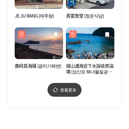
JE JU RANG (제주랑)
青雲食堂 (청운식당)
新陽涉
섭지해
廣峙其海邊 (광치기해변)
城山浦海女下水採收表演
(YU
場 (성산포 해녀물질공연
館 (
장)
查看更多