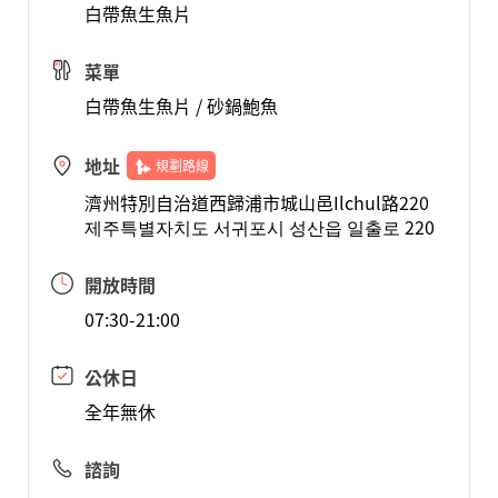
白帶魚生魚片
菜單
白帶魚生魚片 / 砂鍋鮑魚
地址
規劃路線
濟州特別自治道西歸浦市城山邑Ilchul路220
제주특별자치도 서귀포시 성산읍 일출로 220
開放時間
07:30-21:00
公休日
全年無休
諮詢