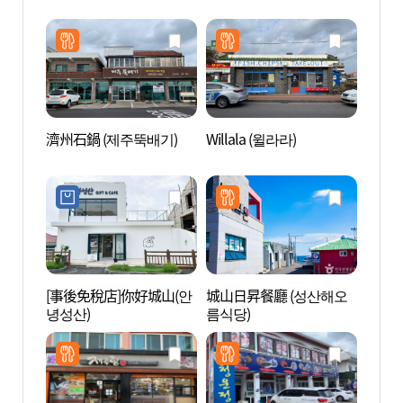
濟州石鍋 (제주뚝배기)
Willala (윌라라)
廣峙其
[事後免稅店]你好城山(안
城山日昇餐廳 (성산해오
城山日
녕성산)
름식당)
界自然
[유네