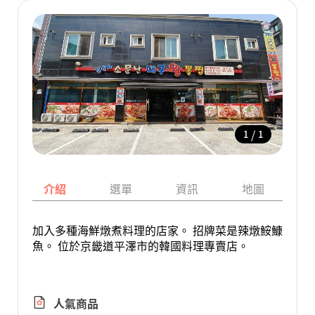
/
1
1
介紹
選單
資訊
地圖
加入多種海鮮燉煮料理的店家。 招牌菜是辣燉鮟鱇
魚。 位於京畿道平澤市的韓國料理專賣店。
人氣商品