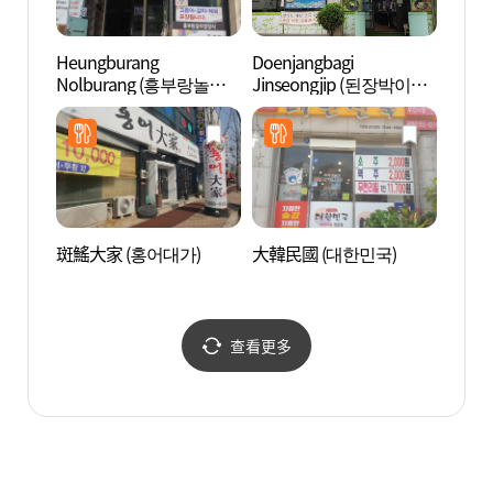
Heungburang
Doenjangbagi
Triv
Nolburang (흥부랑놀부
Jinseongjip (된장박이진
랑)
성집)
斑鰩大家 (홍어대가)
大韓民國 (대한민국)
烏山鳥
查看更多