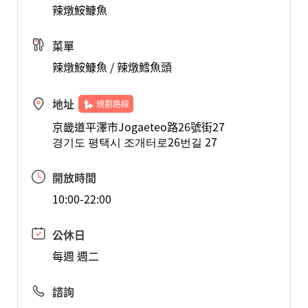
辣燉鮟鱇魚
菜單
辣燉鮟鱇魚 / 辣燉鱈魚頭
地址
規劃路線
京畿道平澤市Jogaeteo路26號街27
경기도 평택시 조개터로26번길 27
開放時間
10:00-22:00
公休日
每週 週二
諮詢