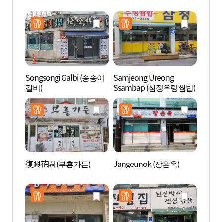
Songsongi Galbi (송송이
Samjeong Ureong
風鳥村
갈비)
Ssambap (삼정우렁쌈밥)
마을 
復興花園 (부흥가든)
Jangeunok (장은옥)
松炭觀
특구)