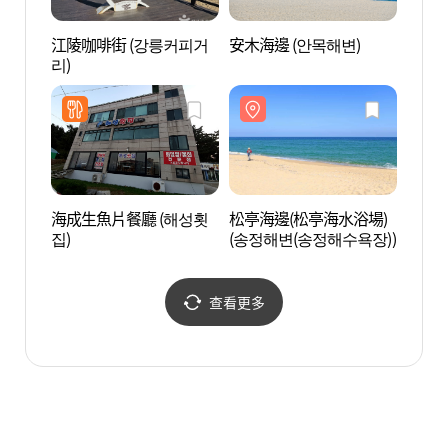
江陵咖啡街 (강릉커피거
安木海邊 (안목해변)
南項
리)
浴場)
해수욕
海成生魚片餐廳 (해성횟
松亭海邊(松亭海水浴場)
草堂豆
집)
(송정해변(송정해수욕장))
을)
查看更多