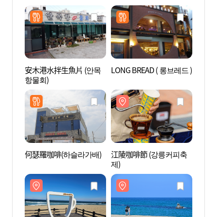
安木港水拌生魚片 (안목
LONG BREAD ( 롱브레드 )
江陵咖
항물회)
리)
何瑟羅咖啡(하슬라가배)
江陵咖啡節 (강릉커피축
松亭海
제)
(송정