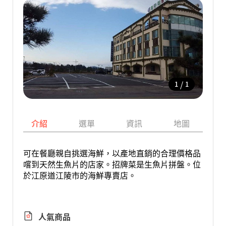
/
1
1
介紹
選單
資訊
地圖
可在餐廳親自挑選海鮮，以產地直銷的合理價格品
嚐到天然生魚片的店家。招牌菜是生魚片拼盤。位
於江原道江陵市的海鮮專賣店。
人氣商品