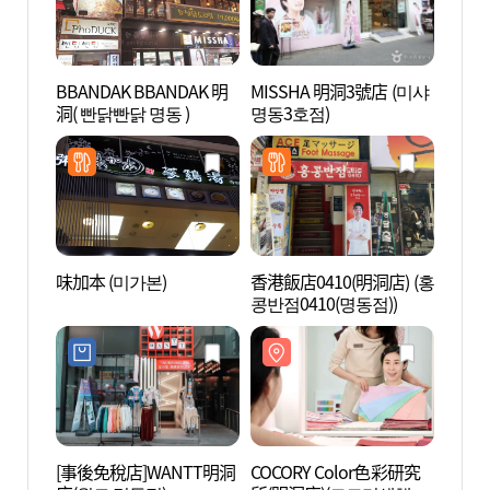
BBANDAK BBANDAK 明
MISSHA 明洞3號店 (미샤
COCO
洞( 빤닭빤닭 명동 )
명동3호점)
所(明
구소(
味加本 (미가본)
香港飯店0410(明洞店) (홍
明洞藝
콩반점0410(명동점))
극장)
[事後免稅店]WANTT明洞
COCORY Color色彩研究
明洞 