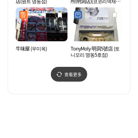
店(원트 명동점)
所(明洞店)(코코리색채연
구소(명동점))
牛味屋 (우미옥)
TonyMoly 明洞5號店 (토
明洞聖
니모리 명동5호점)
查看更多