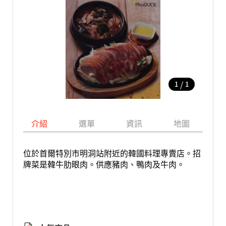
/
1
1
介紹
選單
資訊
地圖
位於首爾特別市明洞站附近的韓國料理專賣店。招
牌菜是韓牛肋眼肉。供應豬肉、鴨肉及牛肉。