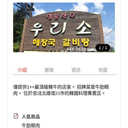
/
1
1
介紹
選單
資訊
地圖
僅提供1++最頂級韓牛的店家。 招牌菜是牛肋眼
肉。 位於忠淸北道堤川市的韓國料理專賣店。
人氣商品
牛肋眼肉