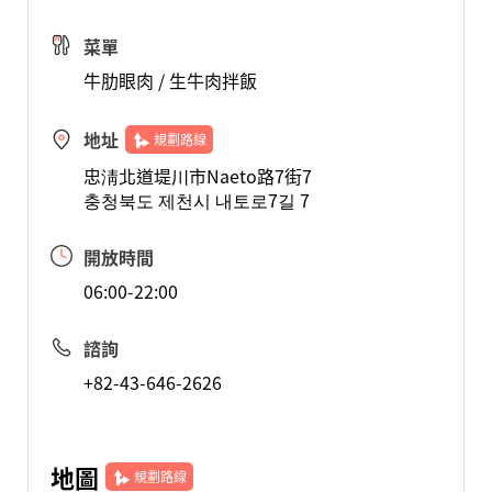
菜單
牛肋眼肉 / 生牛肉拌飯
地址
規劃路線
忠淸北道堤川市Naeto路7街7
충청북도 제천시 내토로7길 7
開放時間
06:00-22:00
諮詢
+82-43-646-2626
地圖
規劃路線