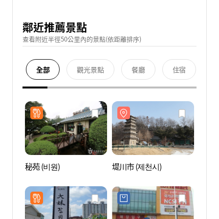
鄰近推薦景點
查看附近半徑50公里內的景點(依距離排序)
全部
觀光景點
餐廳
住宿
秘苑 (비원)
堤川市 (제천시)
堤川市