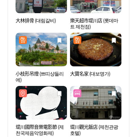
大林排骨 (대림갈비)
樂天超市堤川店 (롯데마
堤川韓
트 제천점)
한방
小枝形吊燈 (쁘띠샹들리
大寶名家 (대보명가)
堤川義
에)
의림지
堤川國際音樂電影節 (제
堤川觀光飯店 (제천관광
濯斯亭
천국제음악영화제)
호텔)