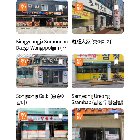
Kimgyeongja Somunnan
斑鰩大家 (홍어대가)
風鳥村
Daegu Wangppoljjim (김
마을 
경자소문난대구왕뽈찜)
Songsongi Galbi (송송이
Samjeong Ureong
松炭觀
갈비)
Ssambap (삼정우렁쌈밥)
특구)