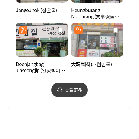
Jangeunok (장은옥)
Heungburang
Triv
Nolburang (흥부랑놀부
랑)
Doenjangbagi
大韓民國 (대한민국)
烏山鳥
Jinseongjip (된장박이진
성집)
查看更多