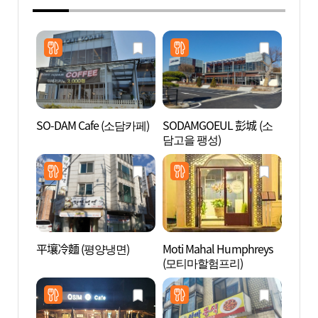
SO-DAM Cafe (소담카페)
SODAMGOEUL 彭城 (소
風鳥村
담고을 팽성)
마을 
平壤冷麵 (평양냉면)
Moti Mahal Humphreys
松炭觀
(모티마할험프리)
특구)