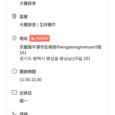
大豬排骨
菜單
大豬排骨 / 生拌韓牛
地址
規劃路線
京畿道平澤市彭城邑Paengseongnamsan5街
101
경기도 평택시 팽성읍 팽성남산5길 101
開放時間
11:30-21:30
公休日
週一
諮詢