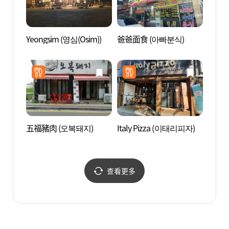
Yeongsim (영심(Osim))
爸爸面食 (아빠분식)
平澤湖
예술공
五福豬肉 (오복돼지)
Italy Pizza (이태리피자)
韓國近
근현대
查看更多