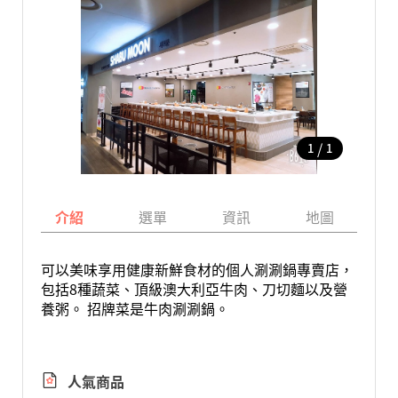
/
1
1
介紹
選單
資訊
地圖
可以美味享用健康新鮮食材的個人涮涮鍋專賣店，
包括8種蔬菜、頂級澳大利亞牛肉、刀切麵以及營
養粥。 招牌菜是牛肉涮涮鍋。
人氣商品