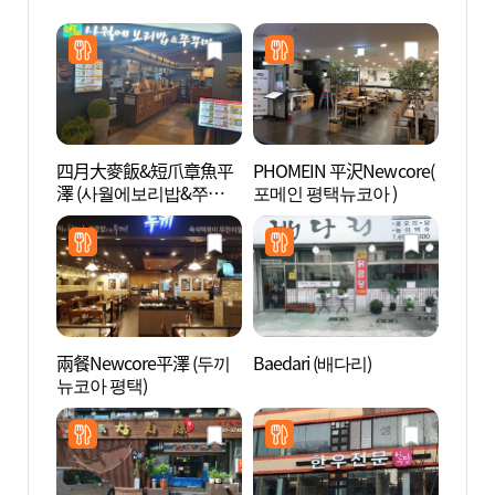
四月大麥飯&短爪章魚平
PHOMEIN 平沢Newcore(
安城農
澤 (사월에보리밥&쭈꾸미
포메인 평택뉴코아 )
드)
평택)
兩餐Newcore平澤 (두끼
Baedari (배다리)
松炭觀
뉴코아 평택)
특구)