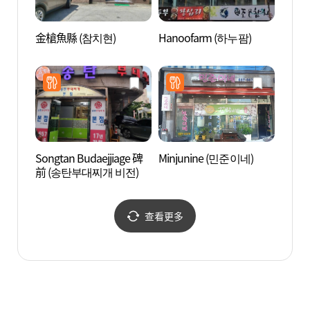
金槍魚縣 (참치현)
Hanoofarm (하누팜)
Triv
Songtan Budaejjiage 碑
Minjunine (민준이네)
烏山鳥
前 (송탄부대찌개 비전)
查看更多