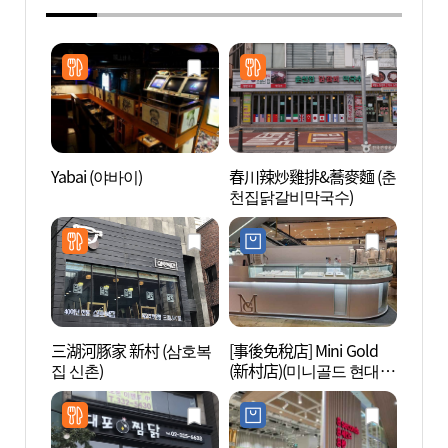
Yabai (야바이)
春川辣炒雞排&蕎麥麵 (춘
延世路
천집닭갈비막국수)
三湖河豚家 新村 (삼호복
[事後免稅店] Mini Gold
延世大
집 신촌)
(新村店)(미니골드 현대백
화점 신촌점)