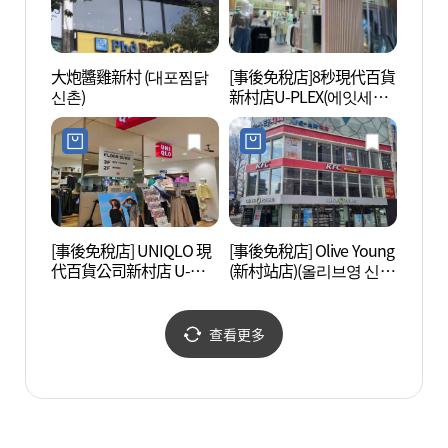
大炮醬雞新村 (대포찜닭
[事後免稅店]8秒現代百貨
Sanw
신촌)
新村店U-PLEX(에잇세컨
장 산
즈 현대백화점 신촌점 유
플렉스)
[事後免稅店] UNIQLO 現
[事後免稅店] Olive Young
西江大
代百貨公司新村店 U-
(新村站店)(올리브영 신촌
PLEX(유니클로 현대백화
역점)
점 신촌점 유플렉스)
查看更多