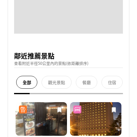
鄰近推薦景點
查看附近半徑50公里內的景點(依距離排序)
全部
觀光景點
餐廳
住宿