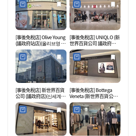
[事後免稅店] Olive Young
[事後免稅店] UNIQLO (新
議政府
(議政府站店)(올리브영 의
世界百貨公司 議政府店)
부대찌
정부역점)
(유니클로 신세계백화점
의정부점)
[事後免稅店] 新世界百貨
[事後免稅店] Bottega
西溪朴
公司 (議政府店)(신세계백
Veneta (新世界百貨公司
박세당
화점 의정부점)
議政府店)(보테가베네타
신세계백화점 의정부점)