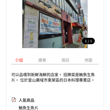
/
1
1
介紹
選單
資訊
地圖
可以品嚐到新鮮海鮮的店家。 招牌菜是鮪魚生魚
片。 位於釜山廣域市東萊區的日本料理專賣店。
人氣商品
鮪魚生魚片