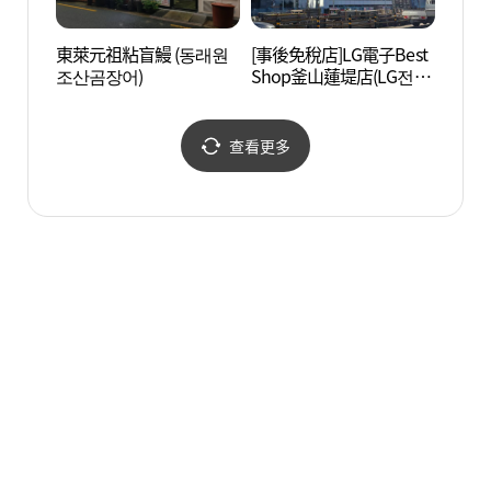
東萊元祖粘盲鰻 (동래원
[事後免稅店]LG電子Best
釜山
조산곰장어)
Shop釜山蓮堤店(LG전자
稷棒
베스트샵 부산연제점)
운동장
查看更多