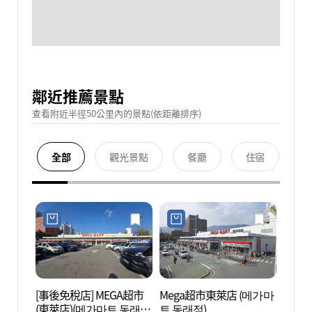
鄰近推薦景點
查看附近半徑50公里內的景點(依距離排序)
全部
觀光景點
餐廳
住宿
[事後免稅店] MEGA超市
Mega超市東萊店 (메가마
福泉博
(東萊店)(메가마트 동래
트 동래점)
물관(