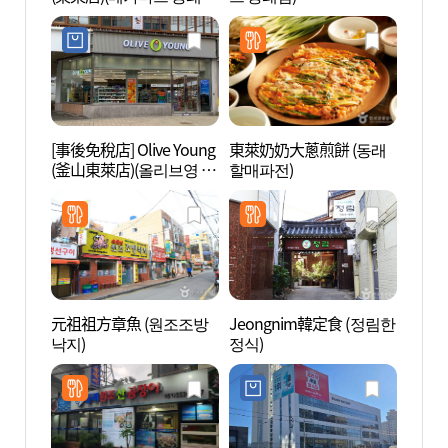
점)
[事後免稅店] Olive Young
東萊奶奶大蔥煎餅 (동래
釜山忠
(釜山東萊店)(올리브영 부
할매파전)
산))
산동래점)
元祖祖方章魚 (원조조방
Jeongnim韓定食 (정림한
虛心廳
낙지)
정식)