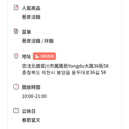
人氣商品
蕎麥涼麵
菜單
蕎麥涼麵 / 拌麵
地址
規劃路線
忠淸北道堤川市鳳陽邑Yongdu大路36街58
충청북도 제천시 봉양읍 용두대로36길 58
開放時間
10:00-21:00
公休日
春節當天