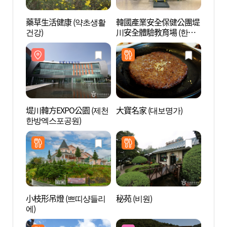
藥草生活健康 (약초생활
韓國產業安全保健公團堤
韓國
건강)
川安全體驗教育場 (한국
川安全
산업안전보건공단 제천
산업
안전체험교육장)
안전
堤川韓方EXPO公園 (제천
大寶名家 (대보명가)
堤川市
한방엑스포공원)
小枝形吊燈 (쁘띠샹들리
秘苑 (비원)
堤川義
에)
의림지