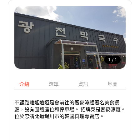
/
1
1
介紹
選單
資訊
地圖
不顧距離遙遠還是會前往的蕎麥涼麵著名美食餐
廳，設有團體座位和停車場。 招牌菜是蕎麥涼麵。
位於忠淸北道堤川市的韓國料理專賣店。