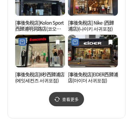
[事後免稅店]Kolon Sport
[事後免稅店] Nike (西歸
仙臨橋
西歸浦明洞路店(코오롱
浦店)(나이키 서귀포점)
스포츠 서귀포명동로점)
[事後免稅店]8秒西歸浦店
[事後免稅店]EIDER西歸浦
西歸浦
(에잇세컨즈 서귀포점)
店(아이더 서귀포점)
수함)
查看更多