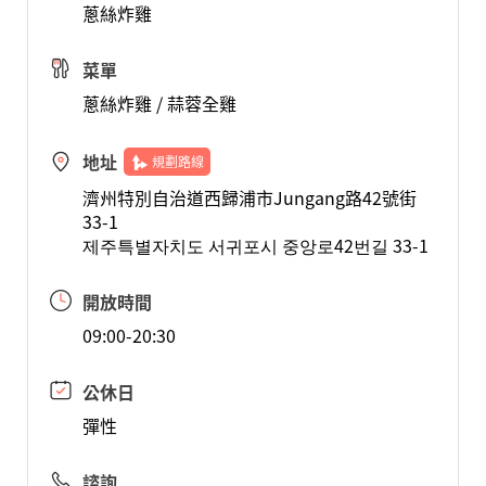
蔥絲炸雞
菜單
蔥絲炸雞 / 蒜蓉全雞
地址
規劃路線
濟州特別自治道西歸浦市Jungang路42號街
33-1
제주특별자치도 서귀포시 중앙로42번길 33-1
開放時間
09:00-20:30
公休日
彈性
諮詢