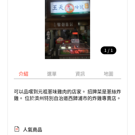
/
1
1
介紹
選單
資訊
地圖
可以品嚐到元祖蔥味雞肉的店家。 招牌菜是蔥絲炸
雞。 位於濟州特別自治道西歸浦市的炸雞專賣店。
人氣商品