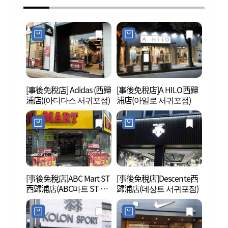
[事後免稅店] Adidas (西歸
[事後免稅店]A HILO西歸
李仲燮
浦店)(아디다스 서귀포점)
浦店(아일로 서귀포점)
술관)
[事後免稅店]ABC Mart ST
[事後免稅店]Descente西
天地淵
西歸浦店(ABC마트 ST 서
歸浦店(데상트 서귀포점)
地質公
귀포점)
(제주