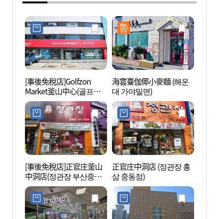
[事後免稅店]Golfzon
海雲臺伽倻小麥麵 (해운
海雲臺
Market釜山中心(골프존
대 가야밀면)
문화회
마켓 부산센터)
[事後免稅店]正官庄釜山
正官庄中洞店 (정관장 홍
海雲臺G
中洞店(정관장 부산중동
삼 중동점)
浦~松
점)
린레일
구간))