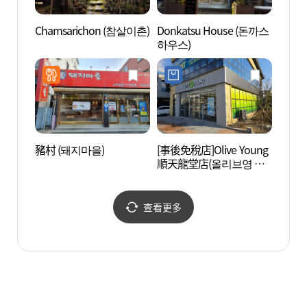
Chamsarichon (참살이촌)
Donkatsu House (돈까스
順天片
하우스)
영장)
豬村 (돼지마을)
[事後免稅店]Olive Young
順天灣
順天龍堂店(올리브영 순
만 자
천용당점)
查看更多