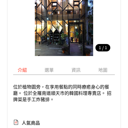
/
1
1
介紹
選單
資訊
地圖
位於植物園旁，在享用餐點的同時療癒身心的餐
廳。 位於全羅南道順天市的韓國料理專賣店。 招
牌菜是手工炸豬排。
人氣商品