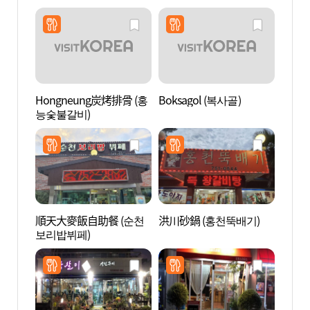
Hongneung炭烤排骨 (홍
Boksagol (복사골)
興輪寺
능숯불갈비)
천))
順天大麥飯自助餐 (순천
洪川砂鍋 (홍천뚝배기)
湖南護
보리밥뷔페)
국기념