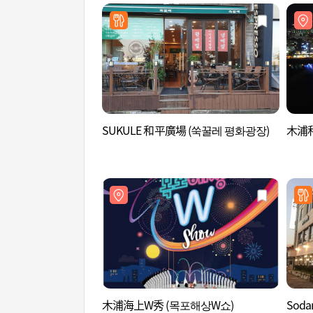
SUKULE 和平廣場 (쑥꿀레 평화광장)
木浦和
木浦海上W秀 (목포해상W쇼)
Soda