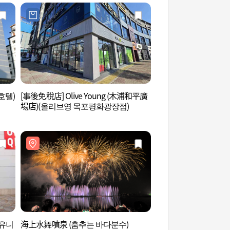
호텔)
[事後免稅店] Olive Young (木浦和平廣
木浦和平廣場 (목포
場店)(올리브영 목포평화광장점)
(유니
海上水舞噴泉 (춤추는 바다분수)
笠岩文化城 (갓바위 