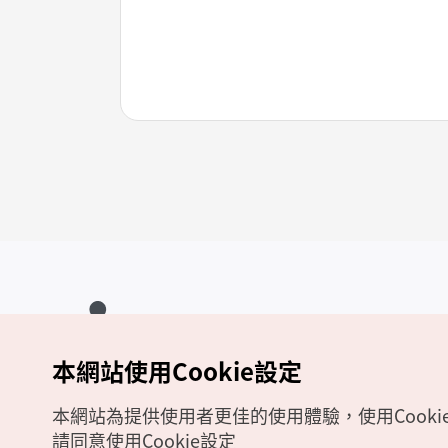
本網站使用Cookie設定
Copyrights (c) 韓國觀光公社版權所有
如有相關疑問或建議，歡迎來信至
官方信箱
chinese_big5@knto.or.kr
本網站為提供使用者更佳的使用體驗，使用Cooki
請同意使用Cookie設定