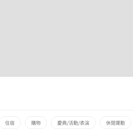
住宿
購物
慶典/活動/表演
休閒運動