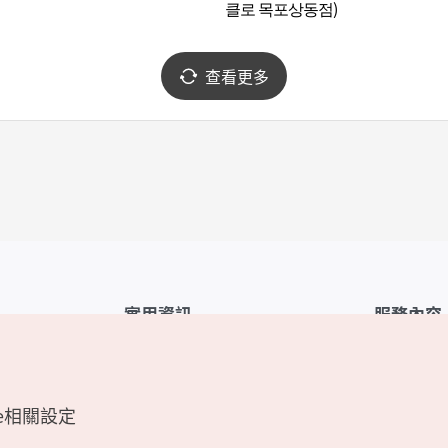
클로 목포상동점)
查看更多
實用資訊
服務內容
韓國觀光公社APP
服務條款
1330韓國旅遊諮詢翻譯熱線
FAQ
e相關設定
韓國旅遊地圖
個人資訊保