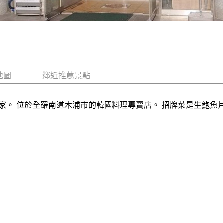
地圖
鄰近推薦景點
家。 位於全羅南道木浦市的韓國料理專賣店。 招牌菜是生鮑魚