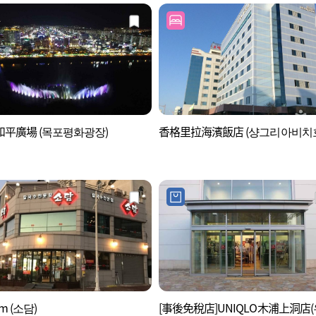
平廣場 (목포평화광장)
香格里拉海濱飯店 (샹그리아비치
m (소담)
[事後免稅店]UNIQLO木浦上洞店