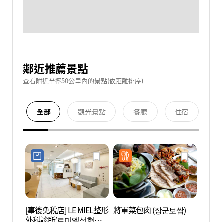
鄰近推薦景點
查看附近半徑50公里內的景點(依距離排序)
全部
觀光景點
餐廳
住宿
[事後免稅店] LE MIEL整形
將軍菜包肉 (장군보쌈)
鐘路三
外科診所(르미엘성형외
가 포