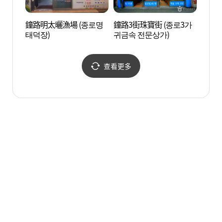
鐘路明太曬漁場 (종로명
鐘路3街珠寶街 (종로3가
世運商
태덕장)
귀금속 전문상가)
查看更多