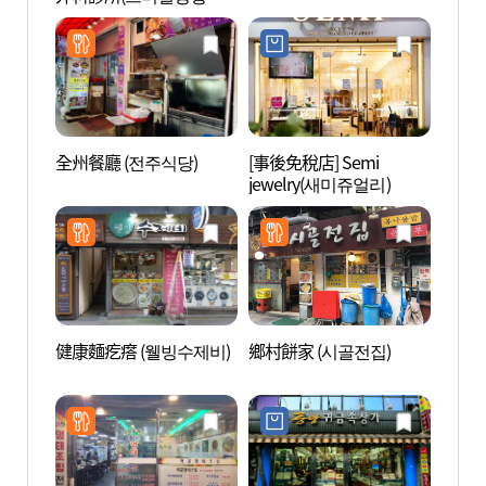
과의원)
全州餐廳 (전주식당)
[事後免稅店] Semi
西巡邏
jewelry(새미쥬얼리)
健康麵疙瘩 (웰빙수제비)
鄉村餅家 (시골전집)
益善洞
옥거리