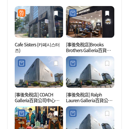
Cafe Sisters (카페시스터
[事後免稅店]Brooks
生態療
즈)
Brothers Galleria百貨公
힐링 
司中心城店(브룩스브라
더스 갤러리아백화점 센
터시티점)
[事後免稅店] COACH
[事後免稅店] Ralph
nblg
Galleria百貨公司中心城
Lauren Galleria百貨公司
店(코치 갤러리아백화점
中心城店(랄프로렌 갤러
센터시티점)
리아백화점 센터시티점)