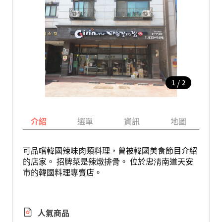
/
1
2
介紹
選單
資訊
地圖
可品嚐韓國辣味肉類料理，曾被韓國美食節目介紹
的店家。 招牌菜是辣燉排骨。 位於忠淸南道天安
市的韓國料理專賣店。
人氣商品