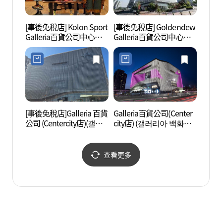
[事後免稅店] Kolon Sport
[事後免稅店] Goldendew
顯忠祠
Galleria百貨公司中心城
Galleria百貨公司中心城
店(코오롱스포츠 갤러리
店(골든듀 갤러리아백화
아백화점 센터시티점)
점 센터시티점)
[事後免稅店]Galleria 百貨
Galleria百貨公司(Center
郵政博
公司 (Centercity店)(갤러
city店) (갤러리아 백화점
리아백화점 센터시티점)
(센터시티점))
查看更多