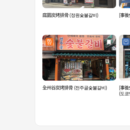
庭園炭烤排骨 (정원숯불갈비)
[事後
全州谷炭烤排骨 (전주골숯불갈비)
[事後
(도쿄