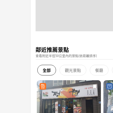
鄰近推薦景點
查看附近半徑50公里內的景點(依距離排序)
全部
觀光景點
餐廳