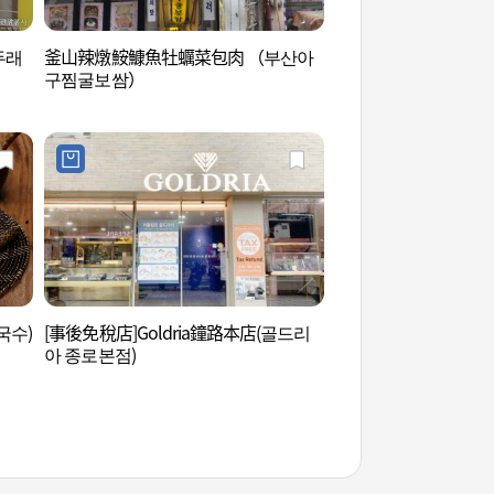
두래
釜山辣燉鮟鱇魚牡蠣菜包肉 （부산아
益善洞韓屋街 (익선동
구찜굴보쌈）
국수)
[事後免稅店]Goldria鐘路本店(골드리
塔骨公園 (탑골공원)
아 종로본점)