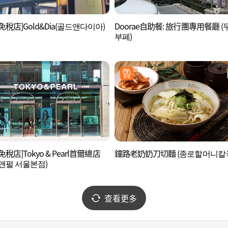
免稅店]Gold&Dia(골드앤다이아)
Doorae自助餐: 旅行團專用餐廳 (
부페)
免稅店]Tokyo & Pearl首爾總店
鐘路老奶奶刀切麵 (종로할머니칼
앤펄 서울본점)
查看更多