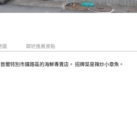
地圖
鄰近推薦景點
於首爾特別市鐘路區的海鮮專賣店。 招牌菜是辣炒小章魚。