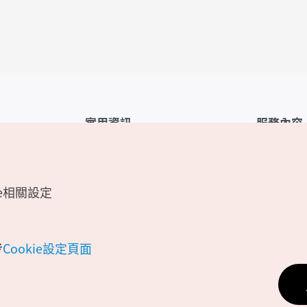
實用資訊
服務內容
韓國觀光公社APP
服務條款
1330韓國旅遊諮詢翻譯熱線
FAQ
e相關設定
韓國旅遊地圖
個人資訊保
電子書
Cookie 設
Odii
Cookie政策
考
Cookie設定頁面
位置資訊服
個人位置資