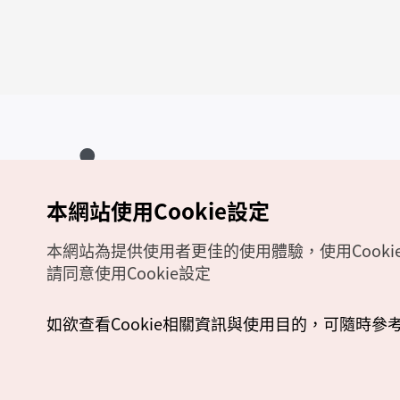
本網站使用Cookie設定
Copyrights (c) 韓國觀光公社版權所有
如有相關疑問或建議，歡迎來信至
官方信箱
chinese_big5@knto.or.kr
本網站為提供使用者更佳的使用體驗，使用Cooki
請同意使用Cookie設定
如欲查看Cookie相關資訊與使用目的，可隨時參