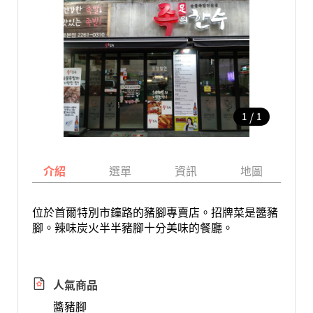
/
1
1
介紹
選單
資訊
地圖
位於首爾特別市鐘路的豬腳專賣店。招牌菜是醬豬
腳。辣味炭火半半豬腳十分美味的餐廳。
人氣商品
醬豬腳