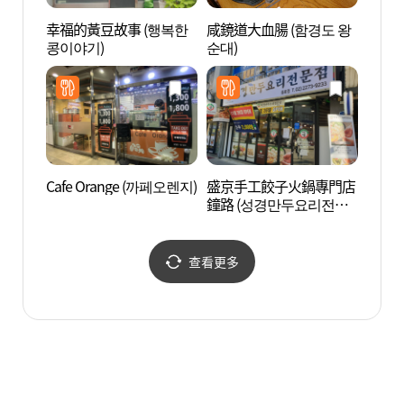
幸福的黃豆故事 (행복한
咸鏡道大血腸 (함경도 왕
愛來
콩이야기)
순대)
館) 
(인사
Cafe Orange (까페오렌지)
盛京手工餃子火鍋專門店
O’ng
鐘路 (성경만두요리전문
점 종로)
查看更多