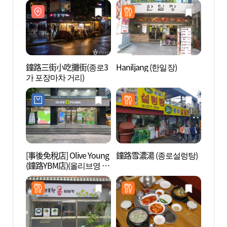
鐘路三街小吃攤街(종로3
Haniljang (한일장)
鐘路三
가 포장마차 거리)
가 포
[事後免稅店] Olive Young
鐘路雪濃湯 (종로설렁탕)
北韓人
(鐘路YBM店)(올리브영 종
권전시
로YBM점)