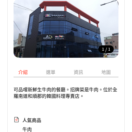
/
1
1
介紹
選單
資訊
地圖
可品嚐新鮮生牛肉的餐廳。招牌菜是牛肉。位於全
羅南道和順郡的韓國料理專賣店。
人氣商品
牛肉