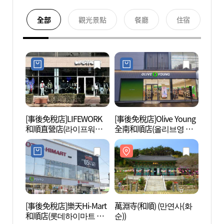
全部
觀光景點
餐廳
住宿
[事後免稅店]LIFEWORK
[事後免稅店]Olive Young
萬淵寺
和順直營店(라이프워크
全南和順店(올리브영 전
순))
화순직영점)
남화순점)
[事後免稅店]樂天Hi-Mart
萬淵寺(和順) (만연사(화
無等山
和順店(롯데하이마트 화
순))