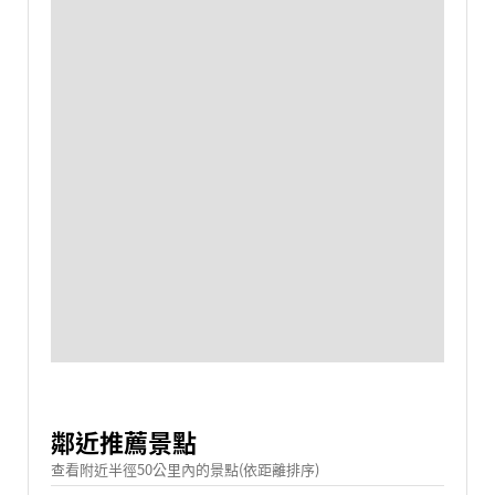
鄰近推薦景點
查看附近半徑50公里內的景點(依距離排序)