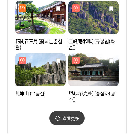
순점)
花開春三月 (꽃피는춘삼
圭峰庵(和順) (규봉암(화
光州毅
월)
순))
재미술
無等山 (무등산)
證心寺(光州) (증심사(광
De Y
주))
술관)
查看更多