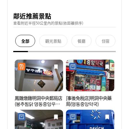
鄰近推薦景點
查看附近半徑50公里內的景點(依距離排序)
全部
觀光景點
餐廳
住宿
鳳雛燉雞明洞中央郵局店
[事後免稅店]明洞中央藥
郵票博
(봉추찜닭 명동중앙우체
局(명동중앙약국)
(구.
국)