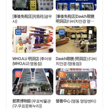
[事後免稅店]光佑社(광우
[事後免稅店]Davich眼鏡
貨幣博
사)
明洞店(다비치안경 명동
점)
WHO.A.U 明洞店 (후아유
Davich眼鏡 (明洞店) (다비
首爾
(WHO.A.U) 명동점)
치안경 (명동점))
(서
터)
郵票博物館 (우표박물관
營養中心 (명동 영양센터)
草田
(구.우표문화누리))
(초전