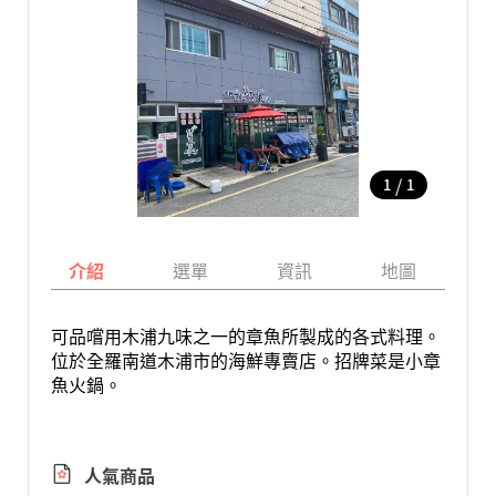
/
1
1
介紹
選單
資訊
地圖
可品嚐用木浦九味之一的章魚所製成的各式料理。
位於全羅南道木浦市的海鮮專賣店。招牌菜是小章
魚火鍋。
人氣商品