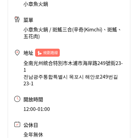
小章魚火鍋
菜單
小章魚火鍋 / 斑鰩三合(辛奇(Kimchi)、斑鰩、
五花肉)
地址
規劃路線
全南光州統合特別市木浦市海岸路249號街23-
1
전남광주통합특별시 목포시 해안로249번길
23-1
開放時間
12:00-01:00
公休日
全年無休