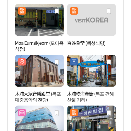
Moa Eumsikjeom (모아음
百姓食堂 (백성식당)
木浦大
식점)
대중음
木浦大眾音樂殿堂 (목포
木浦乾海產街 (목포 건해
木浦近
대중음악의 전당)
산물 거리)
근대역