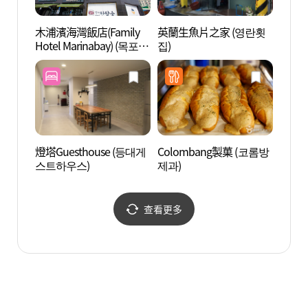
木浦濱海灣飯店(Family
英蘭生魚片之家 (영란횟
三鶴島
Hotel Marinabay) (목포
집)
마리나베이호텔)
燈塔Guesthouse (등대게
Colombang製菓 (코롬방
木浦
스트하우스)
제과)
畫村 
당&시
查看更多