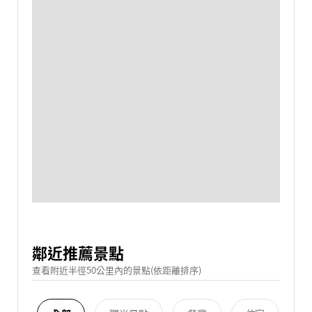
鄰近推薦景點
查看附近半徑50公里內的景點(依距離排序)