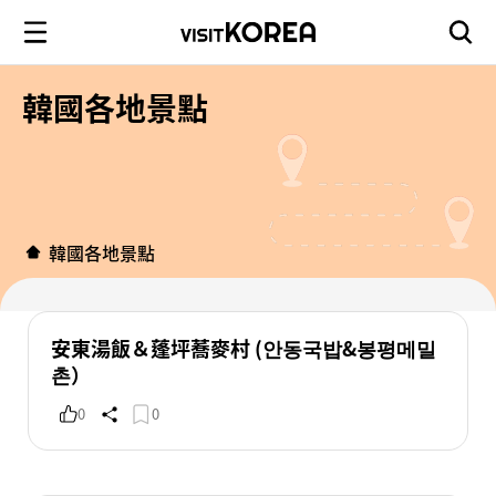
韓國各地景點
韓國各地景點
安東湯飯＆蓬坪蕎麥村 (안동국밥&봉평메밀
촌）
0
0