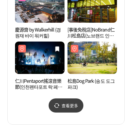
慶源齋 by Walkerhill (경
[事後免稅店]NoBrand仁
松島韓
원재 바이 워커힐)
川松島店(노브랜드 인천
을)
송도점)
仁川Pentaport搖滾音樂
松島Dog Park (송도 도그
松島中
節(인천펜타포트 락 페스
파크)
럴파크
티벌)
查看更多