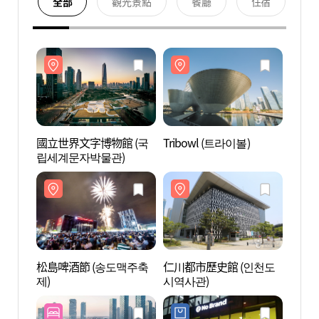
全部
觀光景點
餐廳
住宿
國立世界文字博物館 (국
Tribowl (트라이볼)
國立世
립세계문자박물관)
립세
松島啤酒節 (송도맥주축
仁川都市歷史館 (인천도
仁川都
제)
시역사관)
시역사