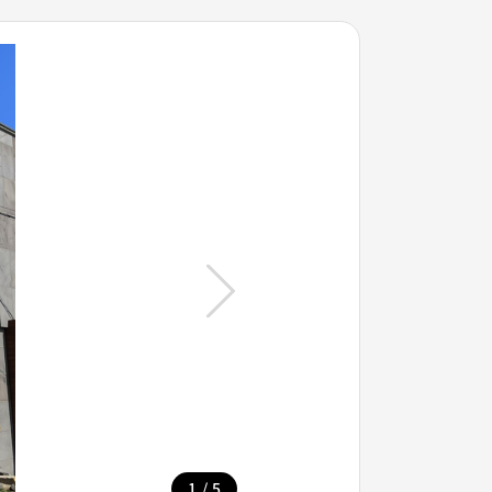
/
1
5