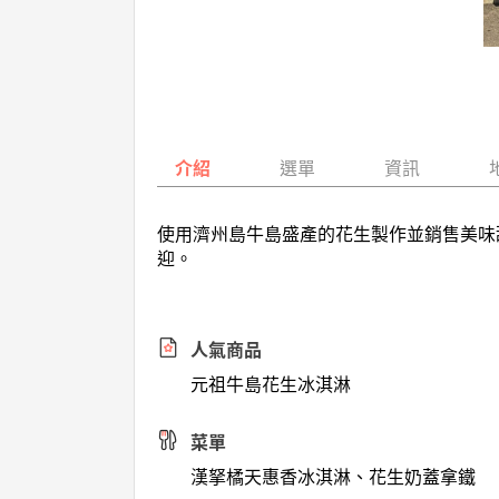
介紹
選單
資訊
使用濟州島牛島盛產的花生製作並銷售美味
迎。
人氣商品
元祖牛島花生冰淇淋
菜單
漢拏橘天惠香冰淇淋、花生奶蓋拿鐵