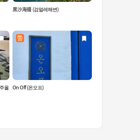
黑沙海邊 (검멀레해변)
黑沙海邊 (검멀레해변
제주올
On Off (온오프)
下古水洞海邊 (하고