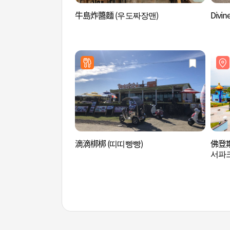
牛島炸醬麵 (우도짜장맨)
Divi
滴滴梆梆 (띠띠빵빵)
佛登
서파크