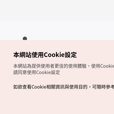
本網站使用Cookie設定
Copyrights (c) 韓國觀光公社版權所有
如有相關疑問或建議，歡迎來信至
官方信箱
chinese_big5@knto.or.kr
本網站為提供使用者更佳的使用體驗，使用Cooki
請同意使用Cookie設定
如欲查看Cookie相關資訊與使用目的，可隨時參