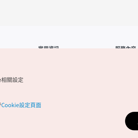
實用資訊
服務內容
韓國觀光公社APP
服務條款
1330韓國旅遊諮詢翻譯熱線
FAQ
e相關設定
韓國旅遊地圖
個人資訊保
電子書
Cookie 設
Odii
Cookie政策
考
Cookie設定頁面
位置資訊服
個人位置資