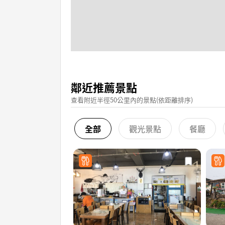
鄰近推薦景點
查看附近半徑50公里內的景點(依距離排序)
全部
觀光景點
餐廳