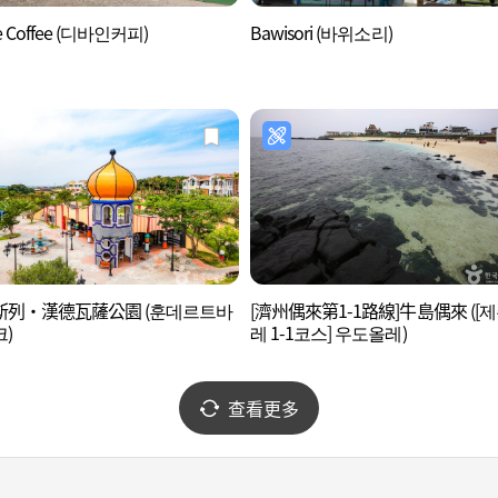
ne Coffee (디바인커피)
Bawisori (바위소리)
斯列·漢德瓦薩公園 (훈데르트바
[濟州偶來第1-1路線]牛島偶來 ([
)
레 1-1코스] 우도올레)
查看更多