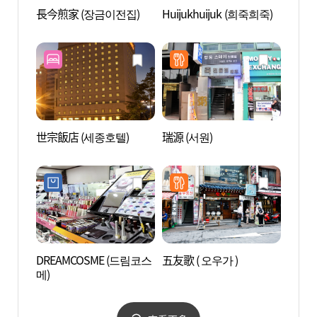
長今煎家 (장금이전집)
Huijukhuijuk (희죽희죽)
COCO
所(明
구소(
世宗飯店 (세종호텔)
瑞源 (서원)
首爾動
메이션
DREAMCOSME (드림코스
五友歌 ( 오우가 )
明洞藝
메)
극장)