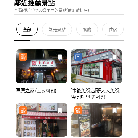
鄰近推薦景點
查看附近半徑50公里內的景點(依距離排序)
全部
觀光景點
餐廳
住宿
草原之家 (초원의집)
[事後免稅店]蔘大人免稅
明洞聖
店(삼대인 면세점)