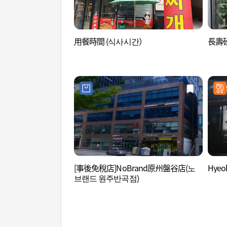
用餐時間 (식사시간）
長壽
[事後免稅店]NoBrand原州盤谷店(노
Hyeo
브랜드 원주반곡점)