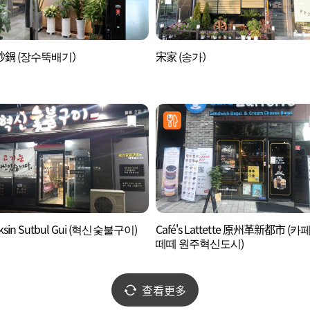
砂鍋 (장수뚝배기）
宋家 (송가）
ksin Sutbul Gui (혁신숯불구이)
Café's Lattette 原州革新都市 (카
떼떼 원주혁신도시)
查看更多