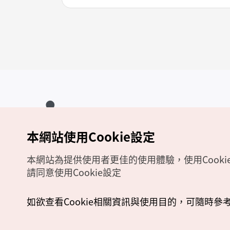
本網站使用Cookie設定
Copyrights (c) 韓國觀光公社版權所有
如有相關疑問或建議，歡迎來信至
官方信箱
chinese_big5@knto.or.kr
本網站為提供使用者更佳的使用體驗，使用Cooki
請同意使用Cookie設定
如欲查看Cookie相關資訊與使用目的，可隨時參