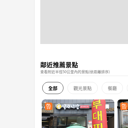
鄰近推薦景點
查看附近半徑50公里內的景點(依距離排序)
全部
觀光景點
餐廳