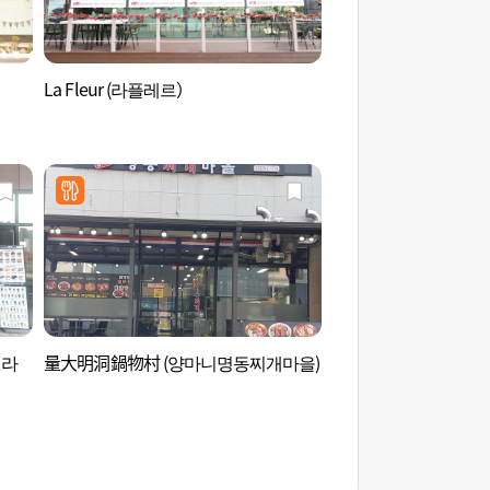
La Fleur (라플레르）
朴景利文學公園 (박
페라
量大明洞鍋物村 (양마니명동찌개마을)
國立白雲山自然休養林(
운산자연휴양림(원주)