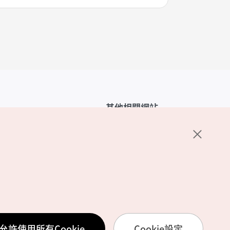
其他相關網站
韓國觀光公社介紹
K-Mice
護政策
置
務使用條款
允許使用所有Cookie
Cookie設定
訊處理方針