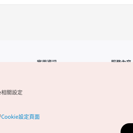
實用資訊
服務內容
韓國觀光公社APP
服務條款
1330韓國旅遊諮詢翻譯熱線
FAQ
e相關設定
韓國旅遊地圖
個人資訊保
電子書
Cookie 設
Odii
Cookie政策
考
Cookie設定頁面
位置資訊服
個人位置資