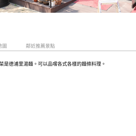
地圖
鄰近推薦景點
菜是德浦里湯麵。可以品嚐各式各樣的麵條料理。