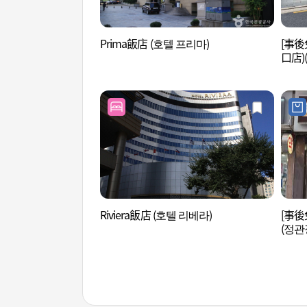
Prima飯店 (호텔 프리마)
[事後免
口店)
Riviera飯店 (호텔 리베라)
[事後
(정관