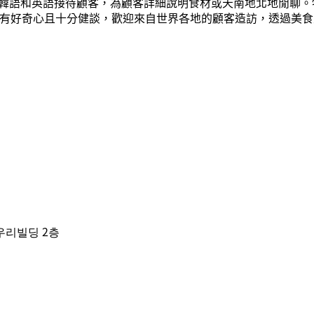
韓語和英語接待顧客，為顧客詳細說明食材或天南地北地閒聊。
具有好奇心且十分健談，歡迎來自世界各地的顧客造訪，透過美
우리빌딩 2층