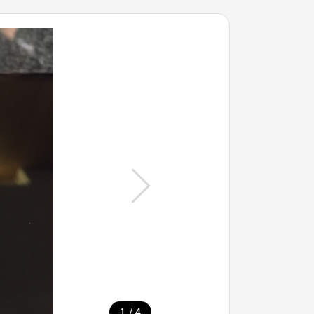
/
1
4