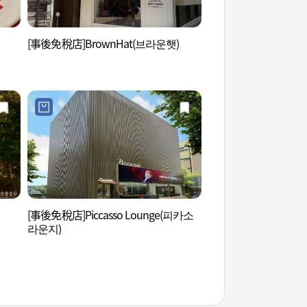
[事後免稅店]BrownHat(브라운햇)
清潭公園 (청담공원)
[事後免稅店]Piccasso Lounge(피카소
李文元韓醫院 (이문
라운지)