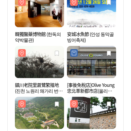
韓獨醫藥博物館 (한독의
安城冰魚節 (안성 동막골
韓獨醫
약박물관)
빙어축제)
약박물
鎮川老院里蒼鷺繁殖地
[事後免稅店]Olive Young
花村 
(진천 노원리 왜가리 번식
忠北革新都市店(올리브
지)
영 충북혁신도시점)