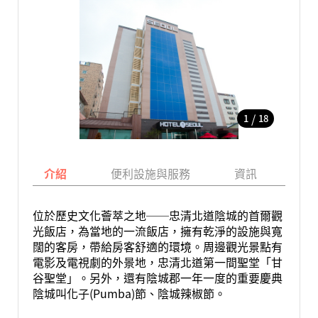
/
1
18
介紹
便利設施與服務
資訊
地
位於歷史文化薈萃之地──忠清北道陰城的首爾觀
光飯店，為當地的一流飯店，擁有乾淨的設施與寬
闊的客房，帶給房客舒適的環境。周邊觀光景點有
電影及電視劇的外景地，忠清北道第一間聖堂「甘
谷聖堂」。另外，還有陰城郡一年一度的重要慶典
陰城叫化子(Pumba)節、陰城辣椒節。