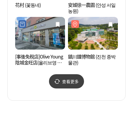
花村 (꽃동네)
安城徐一農園 (안성 서일
鎮川鐘
농원)
물관)
[事後免稅店]Olive Young
鎮川鐘博物館 (진천 종박
韓宅植
陰城金旺店(올리브영 음
물관)
성금왕점)
查看更多