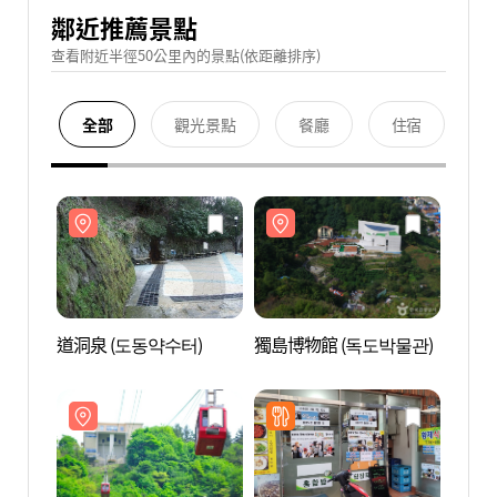
鄰近推薦景點
查看附近半徑50公里內的景點(依距離排序)
全部
觀光景點
餐廳
住宿
道洞泉 (도동약수터)
獨島博物館 (독도박물관)
道洞泉