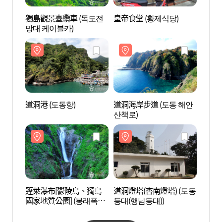
獨島觀景臺纜車 (독도전
皇帝食堂 (황제식당)
獨島觀
망대 케이블카)
망대 
道洞港 (도동항)
道洞海岸步道 (도동 해안
道洞海
산책로)
산책로
蓬萊瀑布[鬱陵島、獨島
道洞燈塔(杏南燈塔) (도동
道洞燈
國家地質公園] (봉래폭포
등대(행남등대))
등대(
(울릉도, 독도 국가지질공
원))