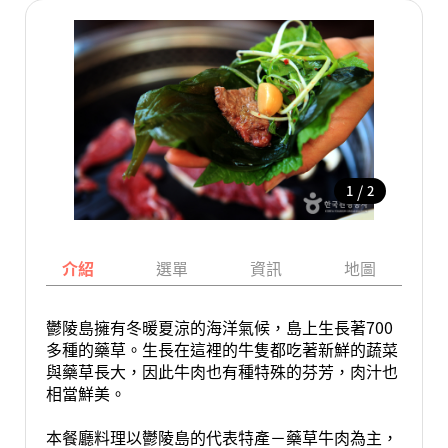
/
1
2
介紹
選單
資訊
地圖
鬱陵島擁有冬暖夏涼的海洋氣候，島上生長著700
多種的藥草。生長在這裡的牛隻都吃著新鮮的蔬菜
與藥草長大，因此牛肉也有種特殊的芬芳，肉汁也
相當鮮美。
本餐廳料理以鬱陵島的代表特產－藥草牛肉為主，