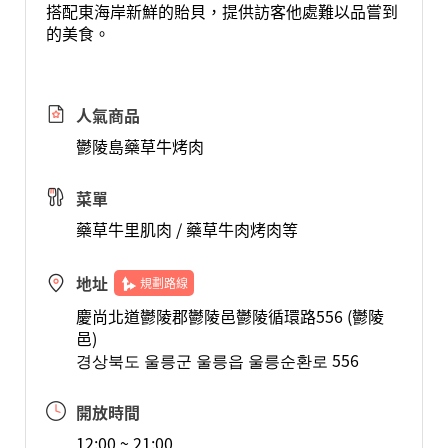
搭配東海岸新鮮的貽貝，提供訪客他處難以品嘗到
的美食。
人氣商品
鬱陵島藥草牛烤肉
菜單
藥草牛里肌肉 / 藥草牛肉烤肉等
地址
規劃路線
慶尚北道鬱陵郡鬱陵邑鬱陵循環路556 (鬱陵
邑)
경상북도 울릉군 울릉읍 울릉순환로 556
開放時間
12:00 ~ 21:00