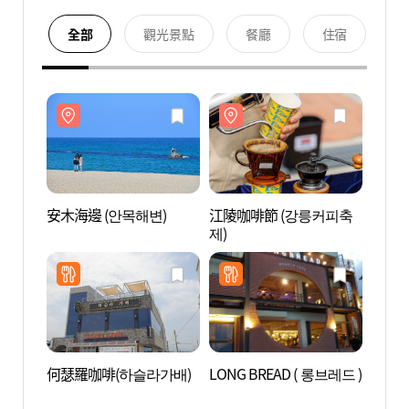
全部
觀光景點
餐廳
住宿
安木海邊 (안목해변)
江陵咖啡節 (강릉커피축
安木海
제)
何瑟羅咖啡(하슬라가배)
LONG BREAD ( 롱브레드 )
松亭海
(송정