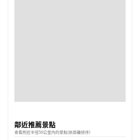
鄰近推薦景點
查看附近半徑50公里內的景點(依距離排序)