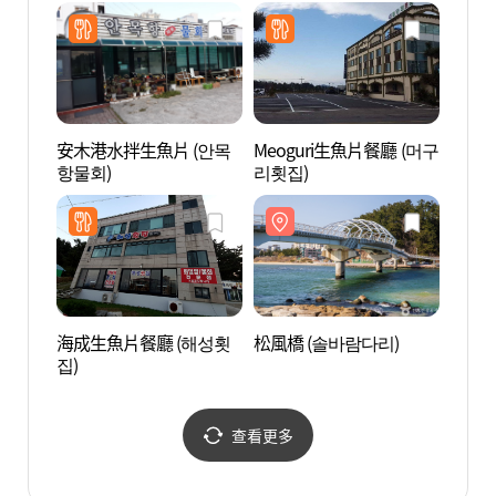
安木港水拌生魚片 (안목
Meoguri生魚片餐廳 (머구
江門海
항물회)
리횟집)
海成生魚片餐廳 (해성횟
松風橋 (솔바람다리)
許筠
집)
(허균
원)
查看更多