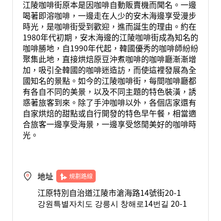
江陵咖啡街原本是因咖啡自動販賣機而聞名。一邊
喝著即溶咖啡，一邊走在人少的安木海邊享受漫步
時光，是咖啡街受到歡迎，進而誕生的理由。約在
1980年代初期，安木海邊的江陵咖啡街成為知名的
咖啡勝地，自1990年代起，韓國優秀的咖啡師紛紛
聚集此地，直接烘焙原豆沖煮咖啡的咖啡廳漸漸增
加，吸引全韓國的咖啡迷造訪，而使這裡發展為全
國知名的景點。如今的江陵咖啡街，每間咖啡廳都
有各自不同的美景，以及不同主題的特色裝潢，誘
惑著旅客到來。除了手沖咖啡以外，各個店家還有
自家烘焙的甜點或自行開發的特色早午餐，相當適
合旅客一邊享受海景，一邊享受悠閒美好的咖啡時
光。
地址
規劃路線
江原特別自治道江陵市滄海路14號街20-1
강원특별자치도 강릉시 창해로14번길 20-1