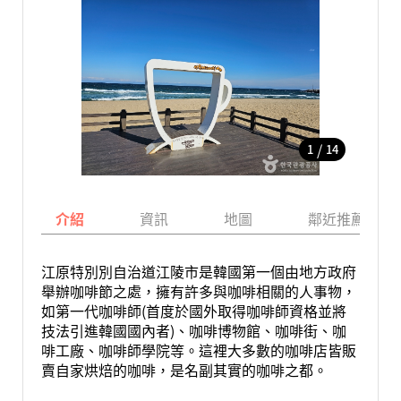
/
1
14
介紹
資訊
地圖
鄰近推薦景點
江原特別別自治道江陵市是韓國第一個由地方政府
舉辦咖啡節之處，擁有許多與咖啡相關的人事物，
如第一代咖啡師(首度於國外取得咖啡師資格並將
技法引進韓國國內者)、咖啡博物館、咖啡街、咖
啡工廠、咖啡師學院等。這裡大多數的咖啡店皆販
賣自家烘焙的咖啡，是名副其實的咖啡之都。