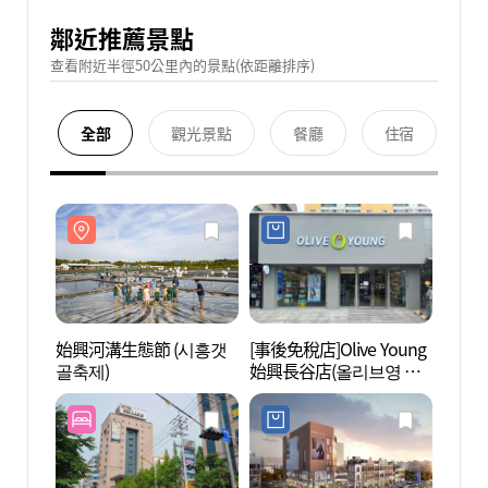
鄰近推薦景點
查看附近半徑50公里內的景點(依距離排序)
全部
觀光景點
餐廳
住宿
始興河溝生態節 (시흥갯
[事後免稅店]Olive Young
蘇萊濕
골축제)
始興長谷店(올리브영 시
습지생
흥장곡점)