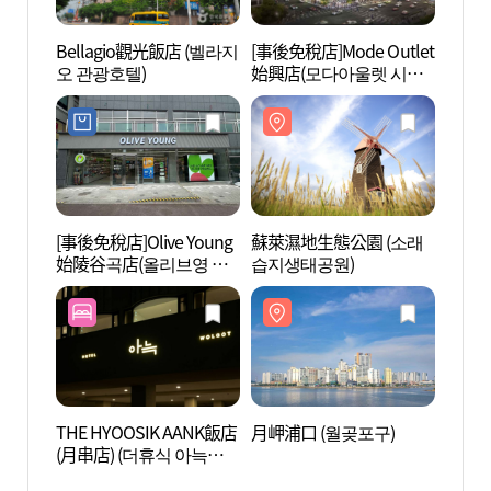
Bellagio觀光飯店 (벨라지
[事後免稅店]Mode Outlet
蘇萊浦
오 관광호텔)
始興店(모다아울렛 시흥
점)
[事後免稅店]Olive Young
蘇萊濕地生態公園 (소래
蘇萊浦
始陵谷곡店(올리브영 시
습지생태공원)
포구 
흥능곡점)
THE HYOOSIK AANK飯店
月岬浦口 (월곶포구)
常松路
(月串店) (더휴식 아늑호
텔 월곶점)