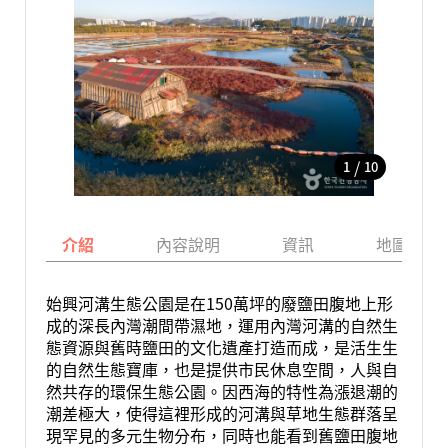
/
1
10
介紹
內容說明
資訊
地圖
始興河溝生態公園是在150萬坪的廢鹽田腹地上形
成的深長內灣潮間帶濕地，運用內灣河溝的自然生
態資源與舊時鹽田的文化遺產打造而成，是活生生
的自然生態寶庫，也是提供市民休息空間，人與自
然共存的環保生態公園。因西海的特性為漲退潮的
潮差極大，使得這裡形成的河溝與草地生態群落呈
現罕見的多元生物分布，同時也能看到舊鹽田腹地