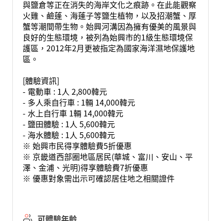
與鹽倉等正在消失的海岸文化之痕跡。在此能觀察
火雞、鹼蓬、海蓬子等鹽生植物，以及招潮蟹、厚
蟹等潮間帶生物。始興河溝因為擁有優美的風景與
良好的生態環境，被列為始興市的1級生態環境保
護區，2012年2月更被指定為國家海洋濕地保護地
區。
[體驗資訊]
- 電動車 : 1人 2,800韓元
- 多人乘自行車 : 1輛 14,000韓元
- 水上自行車 1輛 14,000韓元
- 鹽田體驗 : 1人 5,600韓元
- 海水體驗 : 1人 5,600韓元
※ 始興市民得享體驗費5折優惠
※ 京畿道西部圈地區居民(華城、富川、安山、平
澤、金浦、光明)得享體驗費7折優惠
※ 優惠對象需出示可確認居住地之相關證件
可體驗年齡