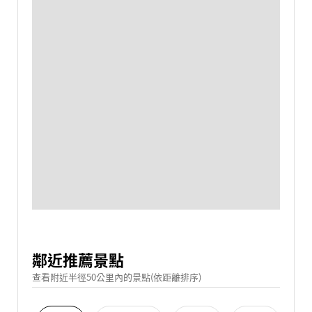
鄰近推薦景點
查看附近半徑50公里內的景點(依距離排序)