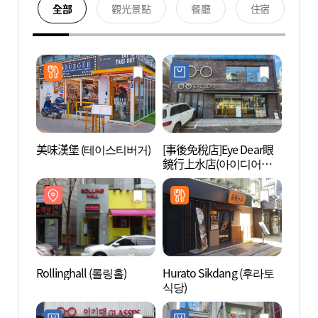
全部
觀光景點
餐廳
住宿
美味漢堡 (테이스티버거)
[事後免稅店]Eye Dear眼
Rolli
鏡行上水店(아이디어안
경원 상수점)
Rollinghall (롤링홀)
Hurato Sikdang (후라토
Yoon
식당)
스칼라