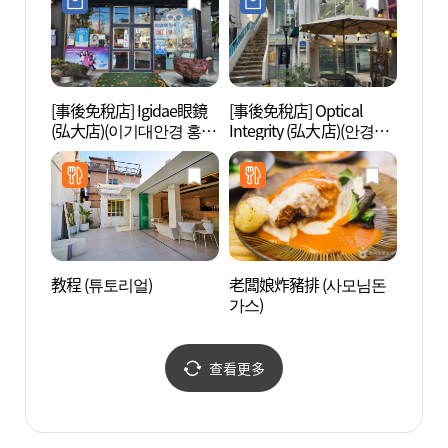
[事後免稅店] Igidae眼鏡
[事後免稅店] Optical
Goob
(弘大店)(이기대안경 홍대
Integrity (弘大店)(안경진
네 플
점)
정성 홍대점)
教程 (튜토리얼)
老闆娘炸豬排 (사모님돈
首爾T
가스)
術館 
관)
查看更多