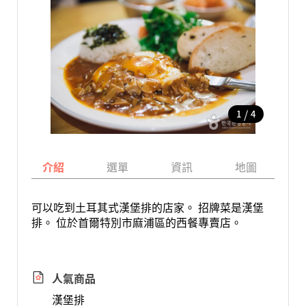
/
1
4
介紹
選單
資訊
地圖
可以吃到土耳其式漢堡排的店家。 招牌菜是漢堡
排。 位於首爾特別市麻浦區的西餐專賣店。
人氣商品
漢堡排