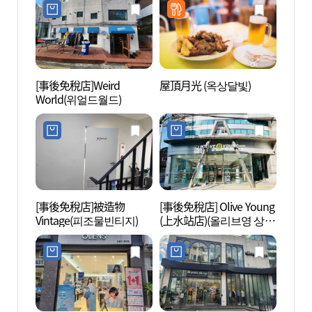
[事後免稅店]Weird
屋頂月光 (옥상달빛)
Yoon
World(위얼드월드)
스칼라
[事後免稅店]被造物
[事後免稅店] Olive Young
KT&
Vintage(피조물빈티지)
(上水站店)(올리브영 상수
(KT&
역점)