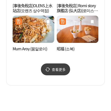
[事後免稅店]OLENS上水
[事後免稅店] Romi story
Rolli
站店(오렌즈 상수역점)
旗艦店 (弘大店)(로미스토
리 플래그십스토어 홍대
점)
Mum Aroy (뭄알로이)
昭福 (소복)
首爾T
術館 
관)
查看更多