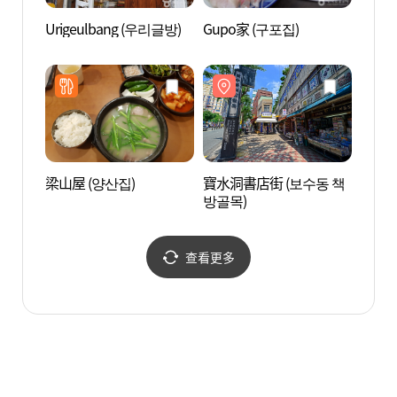
Urigeulbang (우리글방)
Gupo家 (구포집)
國際市
장 먹
梁山屋 (양산집)
寶水洞書店街 (보수동 책
BIFF
방골목)
查看更多