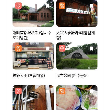
臨時首都紀念館 (임시수
大宮人蔘雞湯 (대궁삼계
臨時首
도기념관)
탕)
도기념
獨飯大王 (혼밥대왕)
民主公園 (민주공원)
Urig