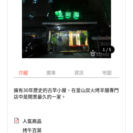
/
1
5
介紹
選單
資訊
地圖
擁有30年歷史的古早小屋，在釜山炭火烤羊腸專門
店中是開業最久的一家。
人氣商品
烤牛百葉