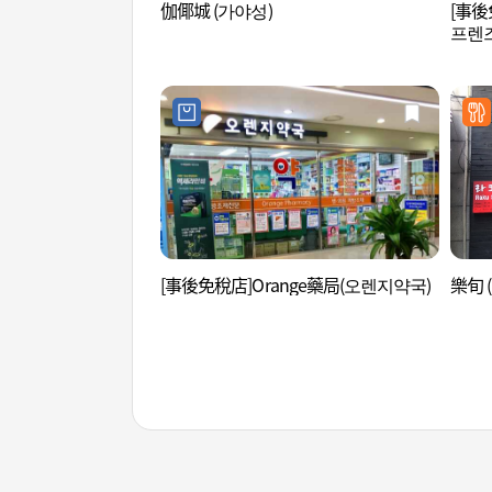
伽倻城 (가야성)
[事後免
프렌즈
[事後免稅店]Orange藥局(오렌지약국)
樂旬 