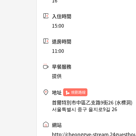
16
入住時間
15:00
退房時間
11:00
早餐服務
提供
地址
規劃路線
首爾特別市中區乙支路9街26 (水標洞)
서울특별시 중구 을지로9길 26
網站
http://cheonggye-stream.24guesthou