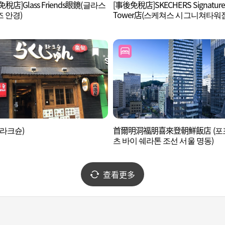
稅店]Glass Friends眼鏡(글라스
[事後免稅店]SKECHERS Signature
 안경)
Tower店(스케쳐스 시그니쳐타워점
(라크슌)
首爾明洞福朋喜來登朝鮮飯店 (포
츠 바이 쉐라톤 조선 서울 명동)
查看更多