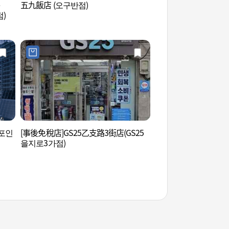
五九飯店 (오구반점)
鐘路三街小吃攤街(종
)
거리)
포인
[事後免稅店]GS25乙支路3街店(GS25
明洞旅遊資訊中心 (
을지로3가점)