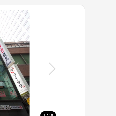
/
1
19