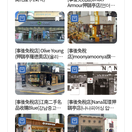
Armour狎鷗亭店(언더아
로데오
머 압구정점)
[事後免稅店] Olive Young
[事後免稅
公仔博
(狎鷗亭羅德奧店)(올리브
店]moonyamoonya旗艦
지엄w
영 압구정로데오점)
店(무냐무냐 플래그십스
토어)
[事後免稅店]江南二手名
[事後免稅店]Nana耳環狎
湖林藝
品收購Blue(강남중고명
鷗亭店(나나피어싱 압구
(호림
품매입블루)
정점)