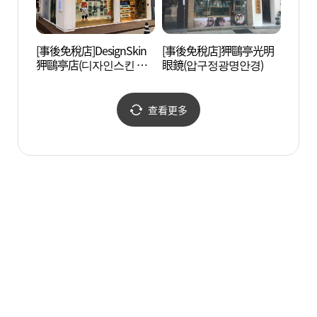
[事後免稅店]DesignSkin
[事後免稅店]狎鷗亭光明
Cor
狎鷗亭店(디자인스킨 압
眼鏡(압구정광명안경)
리아나
구정점)
查看更多