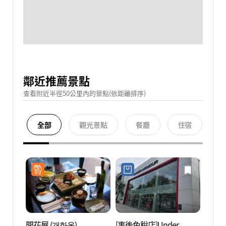
鄰近推薦景點
查看附近半徑50公里內的景點(依距離排序)
全部
觀光景點
餐廳
住宿
開花屋 (개화옥)
[事後免稅店]Under
狎鷗亭