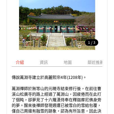
/
1
3
介紹
資訊
地圖
鄰近推薦景點
傳說萬淵寺建立於高麗熙宗4年(1208年)。
萬淵禪師於無等山的元曉寺結束修行後，在前往曹
溪山松廣寺的路上經過了萬淵山，因疲倦而在此打
了個盹，卻夢見了十六羅漢侍奉在釋迦摩尼佛身旁
的夢。醒來後禪師發現週遭已被雪白的雪給包覆，
僅自己周邊有融雪的跡象，認為有所旨意，因此決