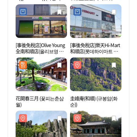
식당)
화순직영점)
[事後免稅店]Olive Young
[事後免稅店]樂天Hi-Mart
證心寺
全南和順店(올리브영 전
和順店(롯데하이마트 화
주))
남화순점)
순점)
花開春三月 (꽃피는춘삼
圭峰庵(和順) (규봉암(화
無等山
월)
순))
국립공