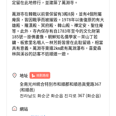
定留在此地修行，並建築了萬淵寺。
萬淵寺在韓戰以前曾保留有3殿8房，並有4個附屬
庵房，皆因戰爭而被摧毀。1978年以後復原的有大
雄殿、羅漢殿、冥府殿、韓山殿、禪定安、聖住庵
等。此外，寺內保存有自1783年至今的文化財第
185號－掛佛畫像。朝鮮知名儒學家－茶山丁若
鏞、板索里名唱人－林芳蔚皆曾在此駐留過，相當
具有意義。萬淵寺東邊2㎞處有萬淵瀑布，喜愛森
林與溪谷的訪客不妨順道一遊。
地址
規劃路線
全南光州統合特別市和順郡和順邑眞覺路367
(和順邑)
전라남도 화순군 화순읍 진각로 367 (화순읍)
網站