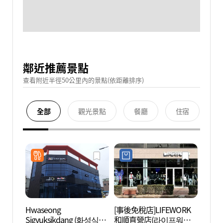
鄰近推薦景點
查看附近半徑50公里內的景點(依距離排序)
全部
觀光景點
餐廳
住宿
Hwaseong
[事後免稅店]LIFEWORK
圭峰庵
Sigyuksikdang (화성식육
和順直營店(라이프워크
순))