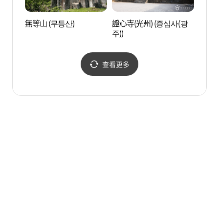
無等山 (무등산)
證心寺(光州) (증심사(광
禹濟吉
주))
술관)
查看更多