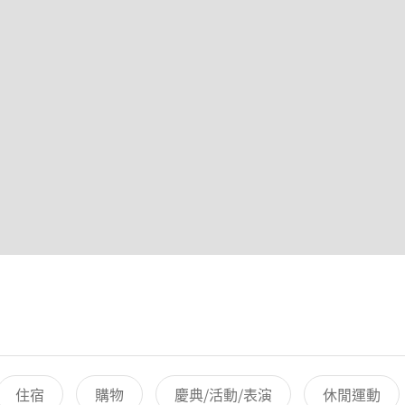
住宿
購物
慶典/活動/表演
休閒運動