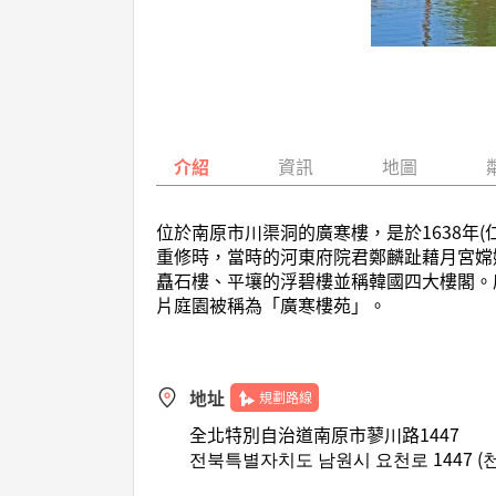
介紹
資訊
地圖
位於南原市川渠洞的廣寒樓，是於1638年(
重修時，當時的河東府院君鄭麟趾藉月宮嫦
矗石樓、平壤的浮碧樓並稱韓國四大樓閣。
片庭園被稱為「廣寒樓苑」。
地址
規劃路線
全北特別自治道南原市蓼川路1447
전북특별자치도 남원시 요천로 1447 (