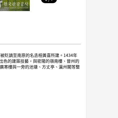
由被貶謫至南原的名丞相黃喜所建。1434年
出色的建築技藝，與密陽的嶺南樓、晉州的
而廣寒樓與一旁的池塘、方丈亭、瀛州閣等整