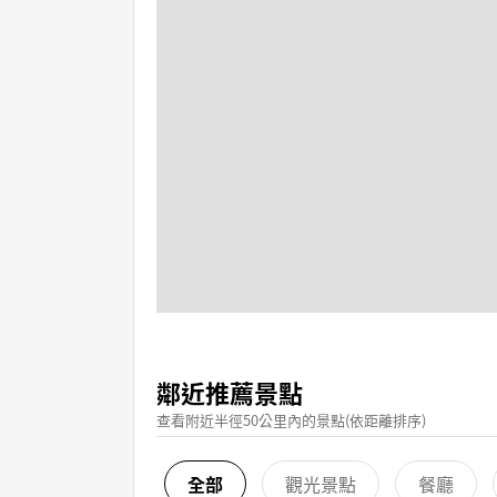
鄰近推薦景點
查看附近半徑50公里內的景點(依距離排序)
全部
觀光景點
餐廳