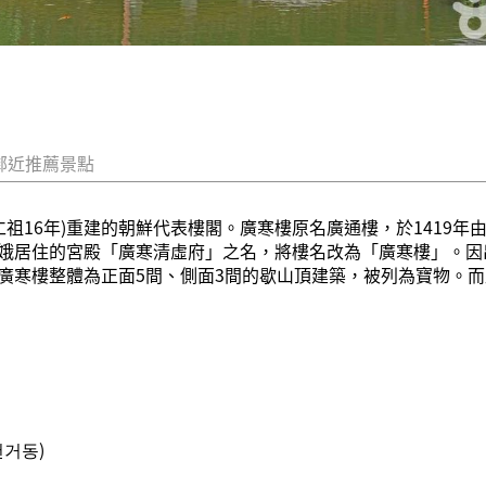
鄰近推薦景點
仁祖16年)重建的朝鮮代表樓閣。廣寒樓原名廣通樓，於1419年
娥居住的宮殿「廣寒清虛府」之名，將樓名改為「廣寒樓」。因
廣寒樓整體為正面5間、側面3間的歇山頂建築，被列為寶物。
천거동)