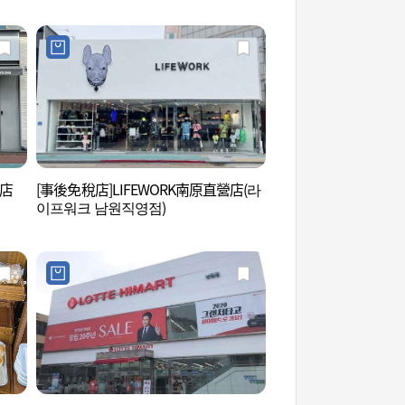
井店
[事後免稅店]LIFEWORK南原直營店(라
廣寒樓苑 (광한루원)
이프워크 남원직영점)