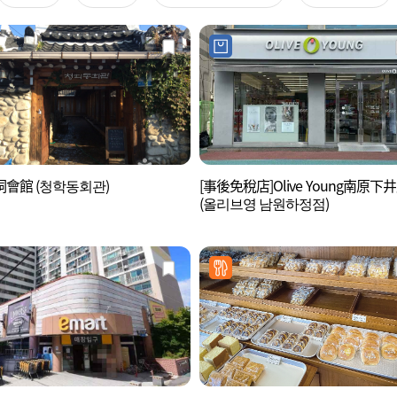
會館 (청학동회관)
[事後免稅店]Olive Young南原下
(올리브영 남원하정점)