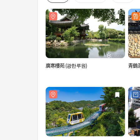
廣寒樓苑 (광한루원)
青鶴洞