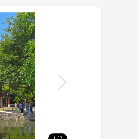
/
1
7