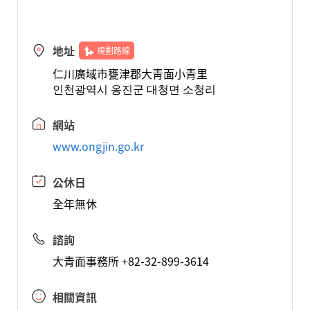
地址
規劃路線
仁川廣域市甕津郡大靑面小青里
인천광역시 옹진군 대청면 소청리
網站
www.ongjin.go.kr
公休日
全年無休
諮詢
大青面事務所 +82-32-899-3614
相關資訊