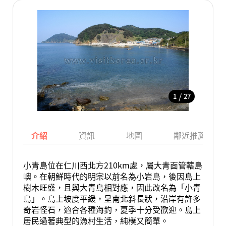
/
1
27
介紹
資訊
地圖
鄰近推薦景點
小青島位在仁川西北方210km處，屬大青面管轄島
嶼。在朝鮮時代的明宗以前名為小岩島，後因島上
樹木旺盛，且與大青島相對應，因此改名為「小青
島」。島上坡度平緩，呈南北斜長狀，沿岸有許多
奇岩怪石，適合各種海釣，夏季十分受歡迎。島上
居民過著典型的漁村生活，純樸又簡單。