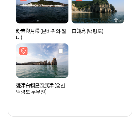
粉岩與月帶 (분바위와 월
白翎島 (백령도)
粉岩與
띠)
띠)
甕津白翎島頭武津 (옹진
甕津白
백령도 두무진)
백령도