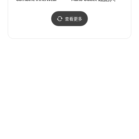
Mario Outlet 1館店(코데
지아 마리오아울렛 1관
즈컴바인이너웨어 마리
점)
오아울렛 1관점)
查看更多