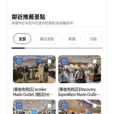
鄰近推薦景點
查看附近半徑50公里內的景點(依距離排序)
全部
觀光景點
餐廳
住宿
[事後免稅店] ecolier
[事後免稅店]Discovery
Net
Mario Outlet 3館店(에꼴
Expedition Mario Outlet 2
(넷마
리에 마리오아울렛 3관
館店(디스커버리 익스페
점)
디션 마리오아울렛 2관
점)