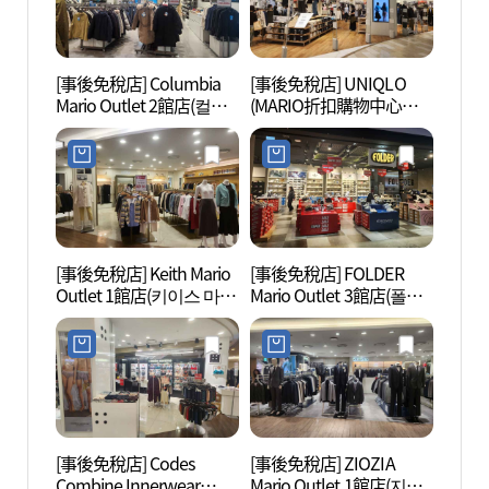
[事後免稅店] Columbia
[事後免稅店] UNIQLO
雲山
Mario Outlet 2館店(컬럼
(MARIO折扣購物中心店)
自然公
비아 마리오아울렛 2관
Mario Outlet 3館店(유니
장(구
점)
클로 마리오아울렛 3관
점)
[事後免稅店] Keith Mario
[事後免稅店] FOLDER
高尺天
Outlet 1館店(키이스 마리
Mario Outlet 3館店(폴더
이돔)
오아울렛 1관점)
마리오아울렛 3관점)
[事後免稅店] Codes
[事後免稅店] ZIOZIA
波拉美
Combine Innerwear
Mario Outlet 1館店(지오
매안전