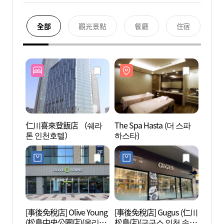
全部
觀光景點
餐廳
住宿
仁川喜來登飯店 （쉐라
The Spa Hasta (더 스파
The S
톤 인천호텔）
하스타)
하스타
[事後免稅店] Olive Young
[事後免稅店] Gugus (仁川
松島韓
(松島中央公園店)(올리브
松島店)(구구스 인천 송도
을)