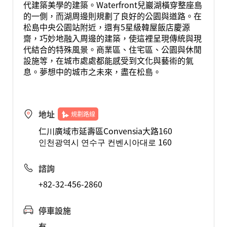
代建築美學的建築。Waterfront兒巖湖橫穿整座島
的一側，而湖周邊則規劃了良好的公園與道路。在
松島中央公園站附近，還有5星級韓屋飯店慶源
齋，巧妙地融入周邊的建築，使這裡呈現傳統與現
代結合的特殊風景。商業區、住宅區、公園與休閒
設施等，在城市處處都能感受到文化與藝術的氣
息。夢想中的城市之未來，盡在松島。
地址
規劃路線
仁川廣域市延壽區Convensia大路160
인천광역시 연수구 컨벤시아대로 160
諮詢
+82-32-456-2860
停車設施
有