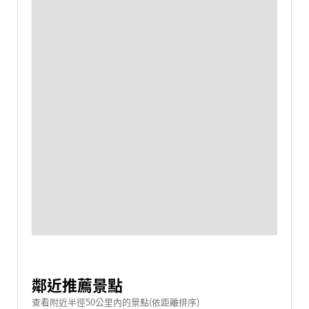
鄰近推薦景點
查看附近半徑50公里內的景點(依距離排序)