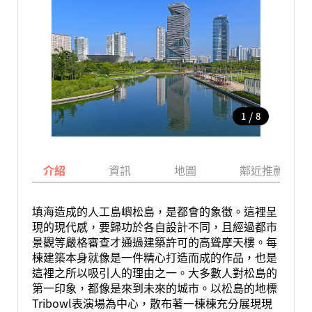
/
1
8
介紹
資訊
地圖
鄰近推薦景點
填海造成的人工島嶼松島，是都會的象徵。這裡呈
現的現代感，要歸功於各自設計不同，且經過都市
景觀等嚴格審查才通過建築許可的高聳摩天樓。每
棟建築本身就像是一件精心打造而成的作品，也是
這裡之所以吸引人的理由之一。大多數人對松島的
第一印象，都像是來到未來的城市。以松島的地標
Tribowl表演場為中心，散布著一棟棟充分展現現