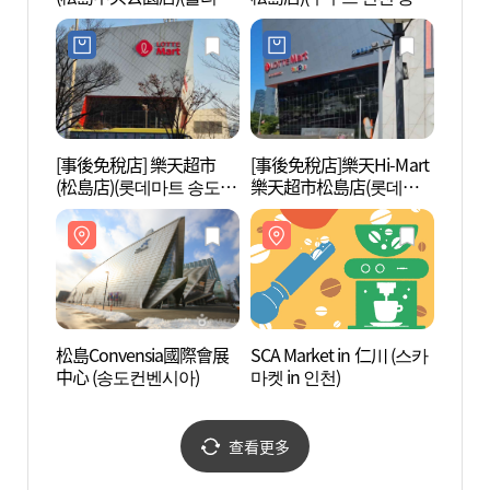
영 송도센트럴파크점)
점)
[事後免稅店] 樂天超市
[事後免稅店]樂天Hi-Mart
仁川都
(松島店)(롯데마트 송도
樂天超市松島店(롯데하
시역사
점)
이마트 롯데마트 송도점)
松島Convensia國際會展
SCA Market in 仁川 (스카
仁川大
中心 (송도컨벤시아)
마켓 in 인천)
교전망
查看更多