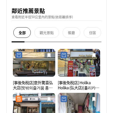
鄰近推薦景點
查看附近半徑50公里內的景點(依距離排序)
全部
觀光景點
餐廳
住宿
[事後免稅店]意外驚喜弘
[事後免稅店] Holika
弘大 
大店(뜻밖의즐거움 홍대
Holika (弘大店)(홀리카홀
점)
리카 홍대점)