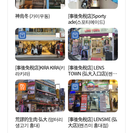
神烏冬 (가미우동)
[事後免稅店]Sporty
首爾T
ade(스포티에이드)
術館 
관)
[事後免稅店]KIRA KIRA(키
[事後免稅店] LENS
真正的
라키라)
TOWN (弘大入口店)(렌즈
스케이
타운 홍대입구점)
荒謬的生肉 弘大 (엉터리
[事後免稅店] LENSME (弘
懂我手
생고기 홍대)
大店)(렌즈미 홍대점)
대로폰