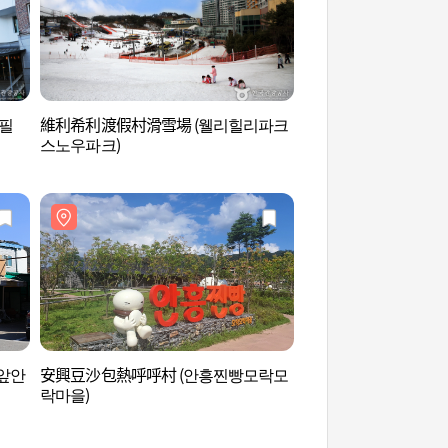
필
維利希利渡假村滑雪場 (웰리힐리파크
麴醇堂酒香路 (국순당
스노우파크)
앞안
安興豆沙包熱呼呼村 (안흥찐빵모락모
國立橫城森林體驗園 
락마을)