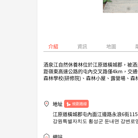
介紹
資訊
地圖
酒泉江自然休養林位於江原道橫城郡，被酒
距嶺東高速公路的屯內交叉路僅4km，交
森林學校(研修院)、森林小屋、露營場、
地址
規劃路線
江原道橫城郡屯內面江邊路永浪6街115 
강원특별자치도 횡성군 둔내면 강변로영랑
網站