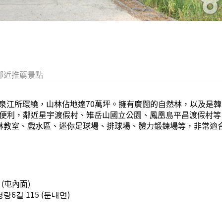
鄰近推薦景點
泉江所環繞，山林佔地達70萬坪。擁有廣闊的自然林，以及是
通便利，鄰近星宇渡假村、雉岳山國立公園、鳳凰島平昌渡假村
森林教室、戲水區、迷你足球場、排球場、體力鍛鍊場等，非常適
(屯內面)
6길 115 (둔내면)