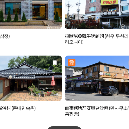
(삼정)
拉歐尼亞韓牛吃到飽 (한우 무한리
라오니아)
俗村 (둔내민속촌)
面事務所前安興豆沙包 (면사무소
흥찐빵)