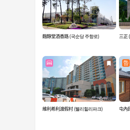
麴醇堂酒香路 (국순당 주향로)
三正 
維利希利渡假村 (웰리힐리파크)
屯內民