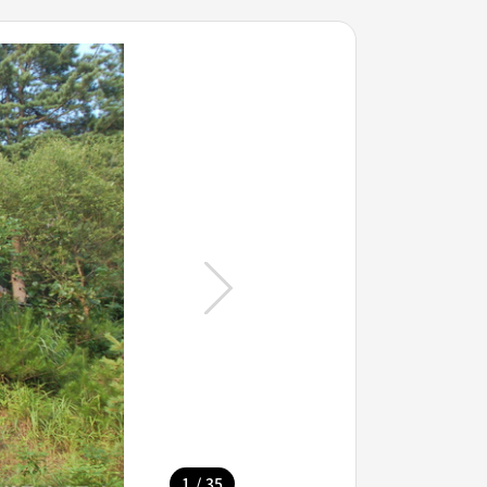
/
1
35