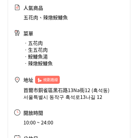
人氣商品
五花肉、辣燉鮟鱇魚
菜單
ㆍ五花肉
ㆍ生五花肉
ㆍ鮟鱇魚湯
ㆍ辣燉鮟鱇魚
地址
規劃路線
首爾市銅雀區黑石路13Na街12 (흑석동)
서울특별시 동작구 흑석로13나길 12
開放時間
10:00 ~ 24:00