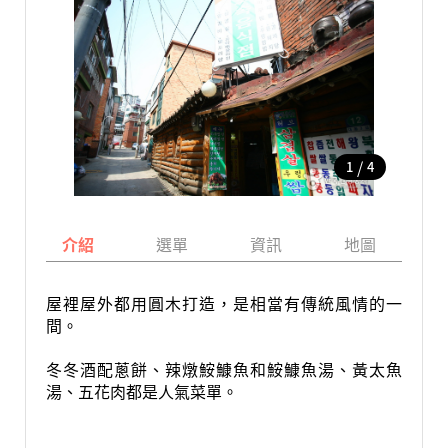
/
1
4
介紹
選單
資訊
地圖
屋裡屋外都用圓木打造，是相當有傳統風情的一
間。
冬冬酒配蔥餅、辣燉鮟鱇魚和鮟鱇魚湯、黃太魚
湯、五花肉都是人氣菜單。