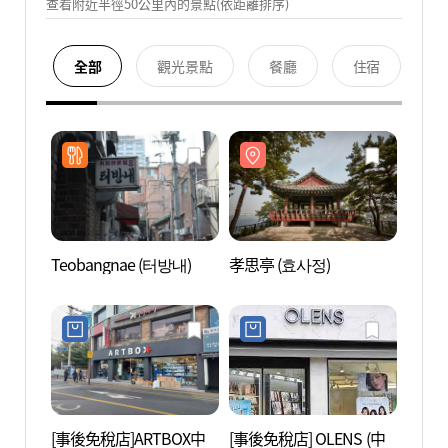
查看附近半徑50公里內的景點(依距離排序)
全部
觀光景點
餐廳
住宿
Teobangnae (터방내)
孝思亭 (효사정)
孝思亭
[事後免稅店]ARTBOX中
[事後免稅店] OLENS (中
二村漢