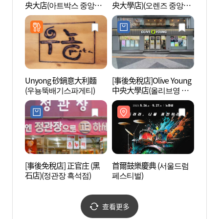
央大店(아트박스 중앙대
央大學店)(오렌즈 중앙대
공원)
점)
점)
Unyong 砂鍋意大利麵
[事後免稅店]Olive Young
沙南基
(우뇽뚝배기스파게티)
中央大學店(올리브영 중
기념성
앙대점)
[事後免稅店] 正官庄 (黑
首爾鼓樂慶典 (서울드럼
國立
石店)(정관장 흑석점)
페스티벌)
앙박물
查看更多