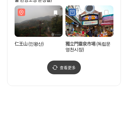
仁王山 (인왕산)
獨立門靈泉市場 (독립문
首爾社
영천시장)
(서울)
查看更多