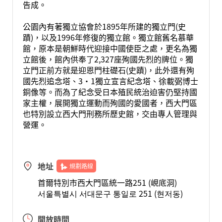
告成。
公園內有著獨立協會於1895年所建的獨立門(史
蹟)，以及1996年修復的獨立館。獨立館舊名慕華
館，原本是朝鮮時代迎接中國使臣之處，更名為獨
立館後，館內供奉了2,327座殉國先烈的牌位。獨
立門正前方就是迎恩門柱礎石(史蹟)，此外還有殉
國先烈追念塔、3·1獨立宣言紀念塔、徐載弼博士
銅像等。而為了紀念受日本殖民統治迫害仍堅持國
家主權，展開獨立運動而殉國的愛國者，西大門區
也特別設立西大門刑務所歷史館，交由專人管理與
營運。
地址
規劃路線
首爾特別市西大門區統一路251 (峴底洞)
서울특별시 서대문구 통일로 251 (현저동)
開放時間