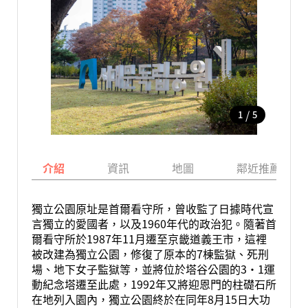
/
1
5
介紹
資訊
地圖
鄰近推薦景點
獨立公園原址是首爾看守所，曾收監了日據時代宣
言獨立的愛國者，以及1960年代的政治犯。隨著首
爾看守所於1987年11月遷至京畿道義王市，這裡
被改建為獨立公園，修復了原本的7棟監獄、死刑
場、地下女子監獄等，並將位於塔谷公園的3·1運
動紀念塔遷至此處，1992年又將迎恩門的柱礎石所
在地列入園內，獨立公園終於在同年8月15日大功