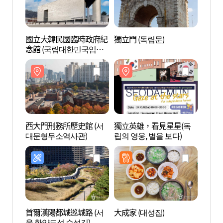
國立大韓民國臨時政府紀
獨立門 (독립문)
國立
念館 (국립대한민국임시
念館 
정부기념관)
정부기
西大門刑務所歷史館 (서
獨立英雄，看見星星(독
西大門
대문형무소역사관)
립의 영웅, 별을 보다)
대문
首爾漢陽都城巡城路 (서
大成家 (대성집)
水聲洞
울 한양도성 순성길)